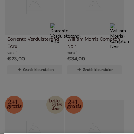
Sorrento Verduisterend 
William Morris Compton 
Ecru
Noir
vanaf:
vanaf:
€
23
,
00
€
34
,
00
Gratis kleurstalen
Gratis kleurstalen