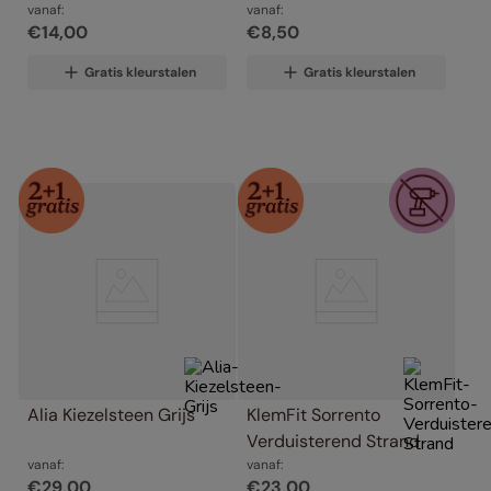
vanaf:
vanaf:
€
14
,
00
€
8
,
50
Gratis kleurstalen
Gratis kleurstalen
Alia Kiezelsteen Grijs
KlemFit Sorrento 
Verduisterend Strand
vanaf:
vanaf:
€
29
,
00
€
23
,
00