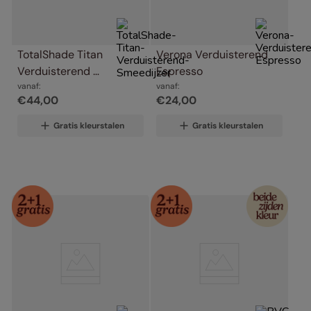
TotalShade Titan 
Verona Verduisterend 
Verduisterend 
Espresso
Smeedijzer
vanaf:
vanaf:
€
44
,
00
€
24
,
00
Gratis kleurstalen
Gratis kleurstalen