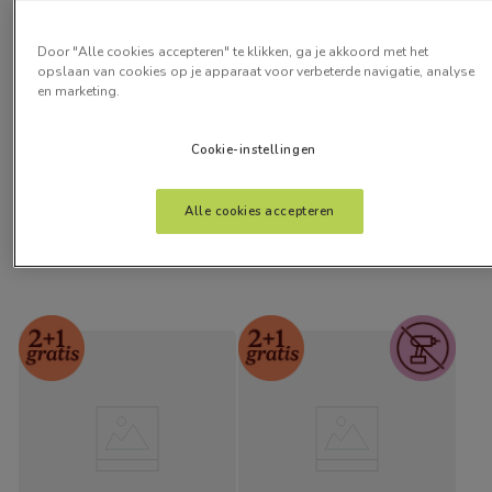
Door "Alle cookies accepteren" te klikken, ga je akkoord met het
opslaan van cookies op je apparaat voor verbeterde navigatie, analyse
en marketing.
Sevilla Verduisterend 
Choices Etta Klei
Echt Wit
Cookie-instellingen
vanaf:
vanaf:
€
8
,
50
€
25
,
15
Alle cookies accepteren
Gratis kleurstalen
Gratis kleurstalen