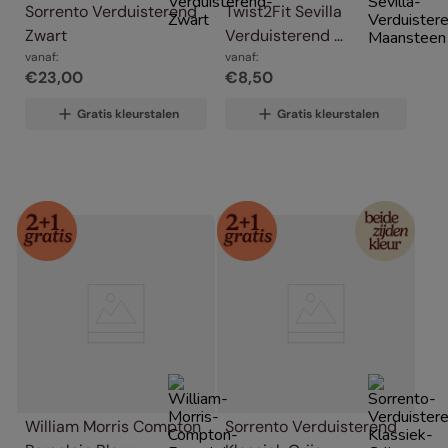
Sorrento Verduisterend 
Twist2Fit Sevilla 
Zwart
Verduisterend 
vanaf:
Maansteen
vanaf:
€
23
,
00
€
8
,
50
Gratis kleurstalen
Gratis kleurstalen
William Morris Compton 
Sorrento Verduisterend 