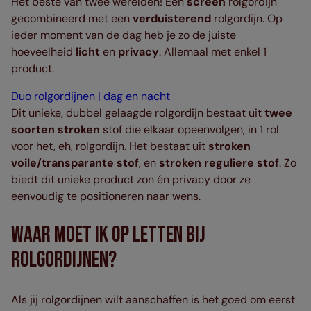
Het beste van twee werelden! Een
screen
rolgordijn
gecombineerd met een
verduisterend
rolgordijn. Op
ieder moment van de dag heb je zo de juiste
hoeveelheid
licht
en
privacy
. Allemaal met enkel 1
product.
Duo rolgordijnen | dag en nacht
Dit unieke, dubbel gelaagde rolgordijn bestaat uit
twee
soorten stroken
stof die elkaar opeenvolgen, in 1 rol
voor het, eh, rolgordijn. Het bestaat uit
stroken
voile/transparante stof
, en
stroken reguliere stof
. Zo
biedt dit unieke product zon én privacy door ze
eenvoudig te positioneren naar wens.
Waar Moet Ik Op Letten Bij
Rolgordijnen?
Als jij rolgordijnen wilt aanschaffen is het goed om eerst