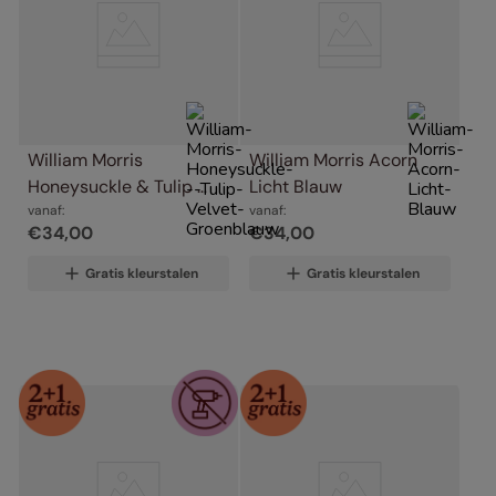
William Morris 
William Morris Acorn 
Honeysuckle & Tulip 
Licht Blauw
Velvet Groenblauw
vanaf:
vanaf:
€
34
,
00
€
34
,
00
Gratis kleurstalen
Gratis kleurstalen