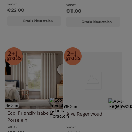
vanaf:
vanaf:
€
22
,
00
€
11
,
00
Gratis kleurstalen
Gratis kleurstalen
0
mm
0
mm
Eco-Friendly Isabella 
Alva Regenwoud
Porselein
vanaf:
vanaf: