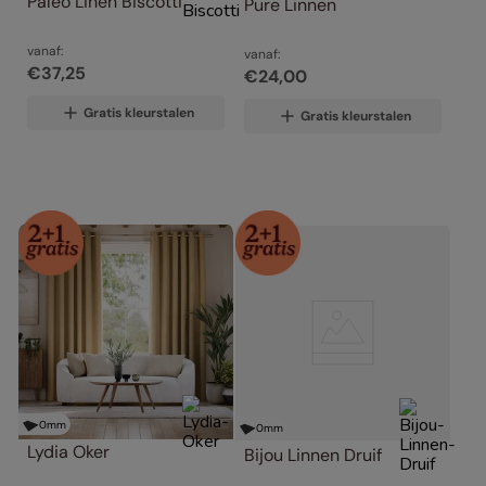
Paleo Linen Biscotti
Pure Linnen
vanaf:
vanaf:
€
37
,
25
€
24
,
00
Gratis kleurstalen
Gratis kleurstalen
0
mm
0
mm
Lydia Oker
Bijou Linnen Druif