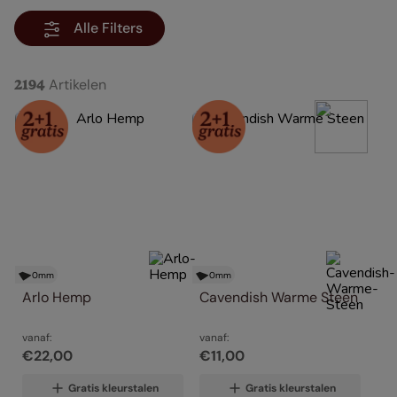
Alle Filters
Artikelen
2194
0
mm
0
mm
Arlo Hemp
Cavendish Warme Steen
vanaf:
vanaf:
€
22
,
00
€
11
,
00
Gratis kleurstalen
Gratis kleurstalen