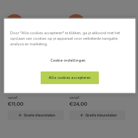
Door "Alle cookies accepteren" te klikken, ga je akkoord met het
opslaan van cookies op je apparaat voor verbeterde navigatie,
analyse en marketing.
Cookie-instellingen
0
mm
0
mm
Alle cookies accepteren
Averley Taupe
Clara Appel
vanaf:
vanaf:
€
11
,
00
€
24
,
00
Gratis kleurstalen
Gratis kleurstalen