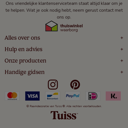
Ons vriendelijke klantenserviceteam staat altijd klaar om je
te helpen. Wat je ook nodig hebt, neem gerust contact met
ons op.
Alles over ons
+
Home
Hulp en advies
+
Over
Volg Je Bestelling
Onze producten
+
Bestellen
Levering
Blog
Houten Jaloezieën
Handige gidsen
+
5 Jaar Garantie
Winacties
Rolgordijnen
Algemene Voorwaarden
Contact
Meten Voor Raamdecoratie
Vouwgordijnen
Privacy Beleid
Veelgestelde Vragen
Badkamer Raamdecoratie
Verticale Jaloezieën
Kindveiligheid
Slaapkamer Raamdecoratie
Duo Rolgordijnen
Cookies
Keuken Raamdecoratie
Duo Plisségordijnen
Herroepingsrecht
© Raamdecoratie van Tuiss ®. Alle rechten voorbehouden.
De Jaloezieën Gids
Aluminium Jaloezieën
Jaloezieënwoordenboek
Gordijnen
Smartview
Draaikiepramen