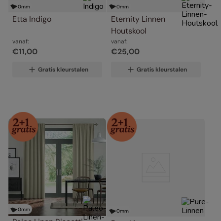
0
mm
0
mm
Etta Indigo
Eternity Linnen 
Houtskool
vanaf:
vanaf:
€
11
,
00
€
25
,
00
Gratis kleurstalen
Gratis kleurstalen
0
mm
0
mm