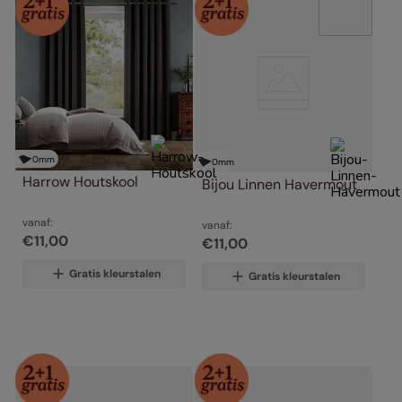
0
mm
0
mm
Harrow Houtskool
Bijou Linnen Havermout
vanaf:
vanaf:
€
11
,
00
€
11
,
00
Gratis kleurstalen
Gratis kleurstalen