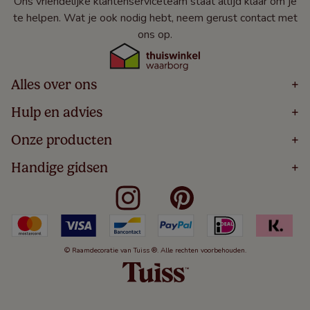
Ons vriendelijke klantenserviceteam staat altijd klaar om je
te helpen. Wat je ook nodig hebt, neem gerust contact met
ons op.
Alles over ons
+
Home
Hulp en advies
+
Over
Volg Je Bestelling
Onze producten
+
Bestellen
Levering
Blog
Houten Jaloezieën
Handige gidsen
+
5 Jaar Garantie
Winacties
Rolgordijnen
Algemene Voorwaarden
Contact
Meten Voor Raamdecoratie
Vouwgordijnen
Privacy Beleid
Veelgestelde Vragen
Badkamer Raamdecoratie
Verticale Jaloezieën
Kindveiligheid
Slaapkamer Raamdecoratie
Duo Rolgordijnen
Cookies
Keuken Raamdecoratie
Duo Plisségordijnen
Herroepingsrecht
© Raamdecoratie van Tuiss ®. Alle rechten voorbehouden.
De Jaloezieën Gids
Aluminium Jaloezieën
Jaloezieënwoordenboek
Gordijnen
Smartview
Draaikiepramen