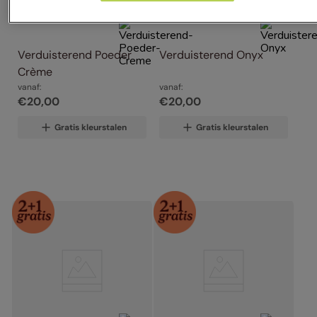
Verduisterend Poeder 
Verduisterend Onyx
Crème
vanaf:
vanaf:
€
20
,
00
€
20
,
00
Gratis kleurstalen
Gratis kleurstalen