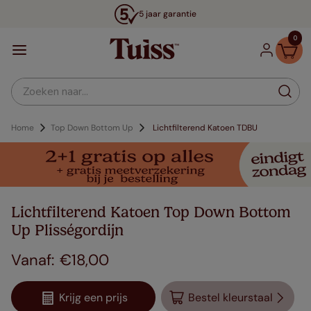
5 jaar garantie
0
Zoeken naar...
Home
Top Down Bottom Up
Lichtfilterend Katoen TDBU
Lichtfilterend Katoen Top Down Bottom
Up Plisségordijn
€
18
,
00
Krijg een prijs
Bestel kleurstaal