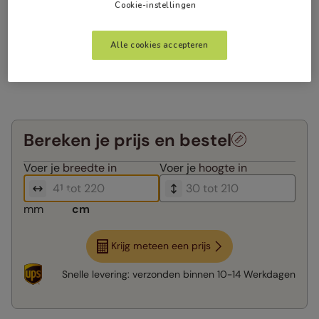
Cookie-instellingen
Alle cookies accepteren
Bereken je prijs en bestel
Voer je
breedte in
Voer je
hoogte in
mm
cm
Krijg meteen een prijs
Snelle levering:
verzonden binnen
10-14 Werkdagen