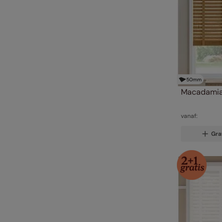
50
mm
Macadamia
vanaf:
Gra