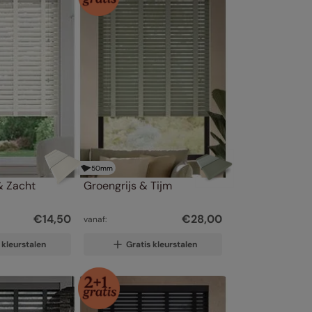
50
mm
 Zacht 
Groengrijs & Tijm
€
14
,
50
€
28
,
00
vanaf:
 kleurstalen
Gratis kleurstalen