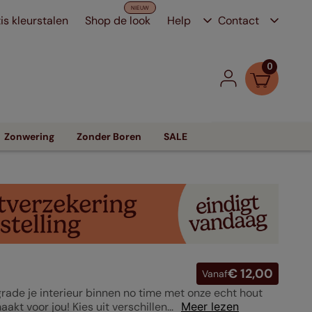
is kleurstalen
Shop de look
Help
Contact
0
Zonwering
Zonder Boren
SALE
€ 12,00
Vanaf
grade je interieur binnen no time met onze echt hout
 voor jou! Kies uit verschillen...
Meer lezen