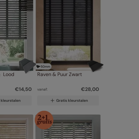
50
mm
&  Lood
Raven & Puur Zwart
€
14
,
50
€
28
,
00
vanaf:
 kleurstalen
Gratis kleurstalen