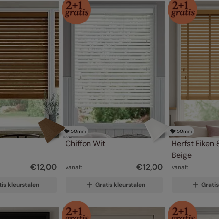
50
mm
50
mm
Chiffon Wit
Herfst Eiken 
Beige
€
12
,
00
€
12
,
00
vanaf:
vanaf:
tis kleurstalen
Gratis kleurstalen
Gratis