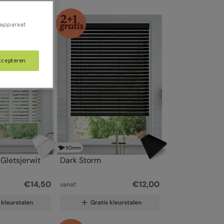
 apparaat
ccepteren
50
mm
Gletsjerwit
Dark Storm
€
14
,
50
€
12
,
00
vanaf:
 kleurstalen
Gratis kleurstalen