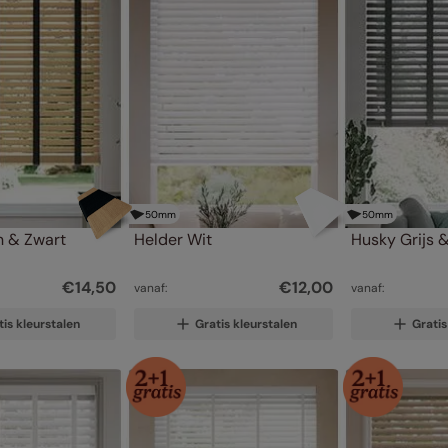
50
mm
50
mm
n & Zwart
Helder Wit
Husky Grijs 
€
14
,
50
€
12
,
00
vanaf:
vanaf:
tis kleurstalen
Gratis kleurstalen
Gratis