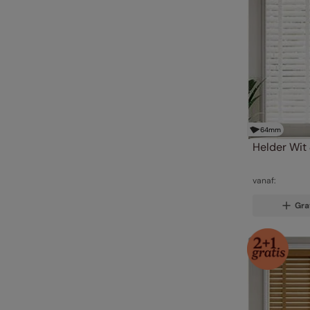
64
mm
Helder Wit 
vanaf:
Gra