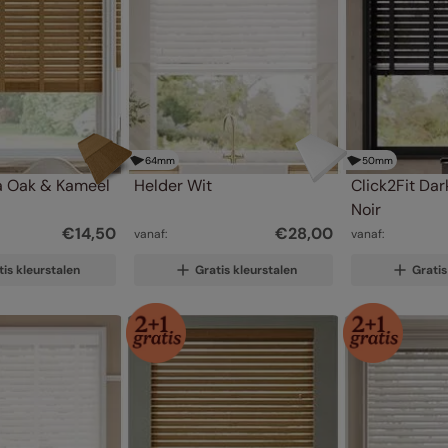
64
mm
50
mm
 Oak & Kameel
Helder Wit
Click2Fit Dar
Noir
€
14
,
50
€
28
,
00
vanaf:
vanaf:
tis kleurstalen
Gratis kleurstalen
Gratis