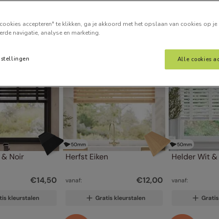
cookies accepteren" te klikken, ga je akkoord met het opslaan van cookies op je
erde navigatie, analyse en marketing.
nstellingen
Alle cookies a
50
mm
50
mm
 & Noir
Herfst Eiken
Helder Wit & 
€
14
,
50
€
12
,
00
vanaf:
vanaf:
tis kleurstalen
Gratis kleurstalen
Gratis