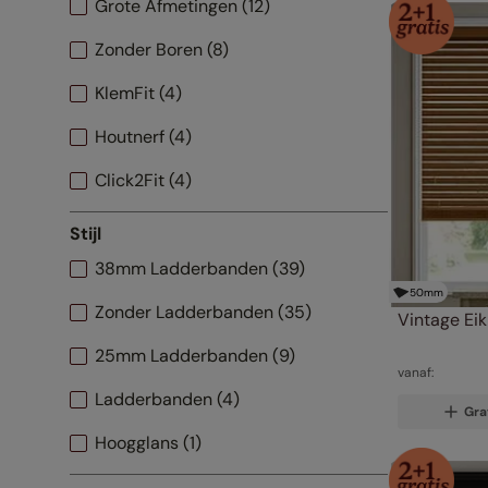
Grote Afmetingen
(
12
)
Zonder Boren
(
8
)
KlemFit
(
4
)
Houtnerf
(
4
)
Click2Fit
(
4
)
Stijl
38mm Ladderbanden
(
39
)
50
mm
Zonder Ladderbanden
(
35
)
Vintage Eik
25mm Ladderbanden
(
9
)
vanaf:
Ladderbanden
(
4
)
Gra
Hoogglans
(
1
)