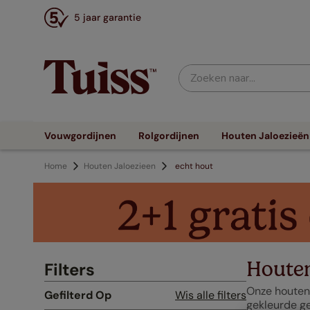
5 jaar garantie
Zoeken naar...
Vouwgordijnen
Rolgordijnen
Houten Jaloezieën
Houten Jaloezieen
echt hout
Houten
Filters
Onze houten 
Gefilterd Op
Wis alle filters
gekleurde ge