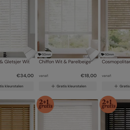
50
mm
50
mm
& Gletsjer Wit
Chiffon Wit & Parelbeige
Cosmopolitan
€
34
,
00
€
18
,
00
vanaf:
vanaf:
tis kleurstalen
Gratis kleurstalen
Gratis