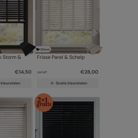
50
mm
k Storm & 
Frisse Parel & Schelp
€
14
,
50
€
28
,
00
vanaf:
 kleurstalen
Gratis kleurstalen