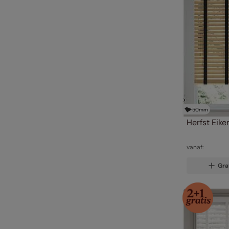
50
mm
Herfst Eike
vanaf:
Gra