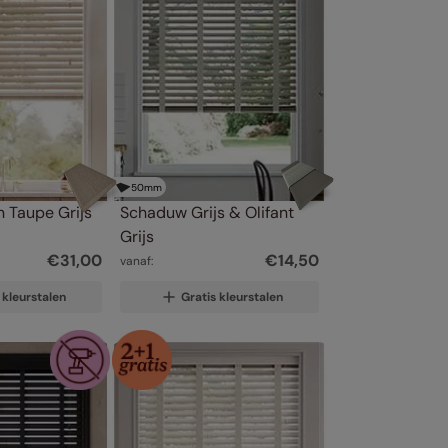
50
mm
 Taupe Grijs
Schaduw Grijs & Olifant 
Grijs
€
31
,
00
€
14
,
50
vanaf:
 kleurstalen
Gratis kleurstalen