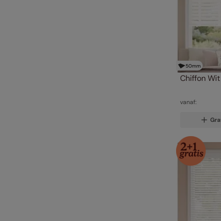
50
mm
Chiffon Wit
vanaf:
Gra