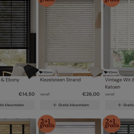
50
mm
50
mm
 & Ebony
Kiezelsteen Strand
Vintage Wit &
Katoen
€
14
,
50
€
26
,
00
vanaf:
vanaf:
tis kleurstalen
Gratis kleurstalen
Gratis