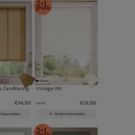
50
mm
& Zandkleurig 
Vintage Wit
€
14
,
50
€
12
,
00
vanaf:
 kleurstalen
Gratis kleurstalen