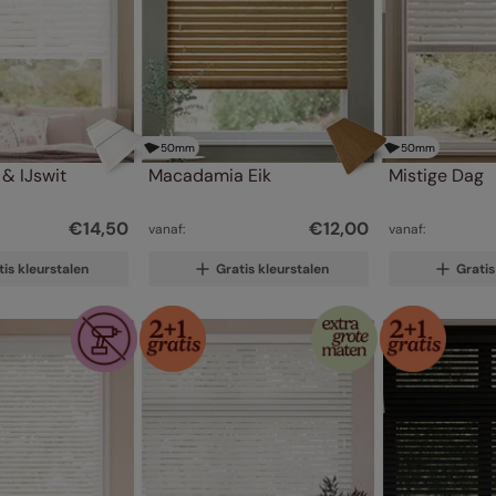
50
mm
50
mm
 & IJswit
Macadamia Eik
Mistige Dag
€
14
,
50
€
12
,
00
vanaf:
vanaf:
tis kleurstalen
Gratis kleurstalen
Gratis