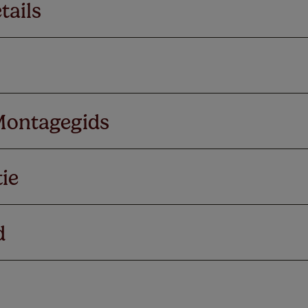
tails
Montagegids
ie
d