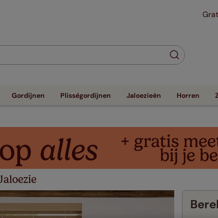
Grat
Gordijnen
Plisségordijnen
Jaloezieën
Horren
aloezie
Berek