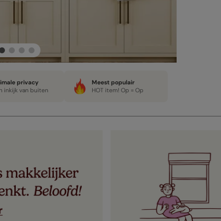
imale privacy
Meest populair
 inkijk van buiten
HOT item! Op = Op