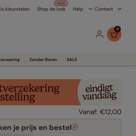
is kleurstalen
Shop de look
Help
Contact
0
Zonwering
Zonder Boren
SALE
€
12
,
00
en je prijs en bestel