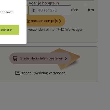
breedte in
Voer je
hoogte in
mm
cm
 apparaat
Krijg meteen een prijs
Snelle levering:
verzonden binnen
7-10 Werkdagen
ccepteren
Gratis kleurstalen bestellen
Binnen 1 werkdag verzonden