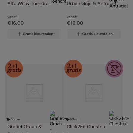
Alto Wit & Toendra
Urban Grijs & Antraciet
vanaf:
vanaf:
€
16
,
00
€
16
,
00
Gratis kleurstalen
Gratis kleurstalen
50
mm
50
mm
Grafiet Graan & 
Click2Fit Chestnut