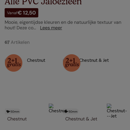
Alle PVC Jaloezieën
€ 12,50
Vanaf
Mooie, eigentijdse kleuren en de natuurlijke textuur van
hout! Deze co...
Lees meer
Artikelen
67
50
mm
50
mm
Chestnut
Chestnut & Jet