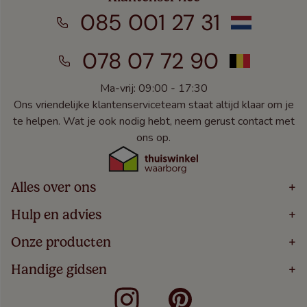
085 001 27 31
078 07 72 90
Ma-vrij: 09:00 - 17:30
Ons vriendelijke klantenserviceteam staat altijd klaar om je
te helpen. Wat je ook nodig hebt, neem gerust contact met
ons op.
Alles over ons
+
Home
Hulp en advies
+
Over
Volg Je Bestelling
Onze producten
+
Bestellen
Levering
Blog
Houten Jaloezieën
Handige gidsen
+
5 Jaar Garantie
Winacties
Rolgordijnen
Algemene Voorwaarden
Contact
Meten Voor Raamdecoratie
Vouwgordijnen
Privacy Beleid