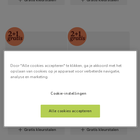
Gratis kleurstalen
Gratis kleurstalen
Door "Alle cookies accepteren" te klikken, ga je akkoord met het
opslaan van cookies op je apparaat voor verbeterde navigatie,
analyse en marketing.
50
mm
50
mm
Cookie-instellingen
Premium Sleek Jet
Chestnut & Latte
Alle cookies accepteren
vanaf:
vanaf:
€
30
,
00
€
17
,
00
Gratis kleurstalen
Gratis kleurstalen