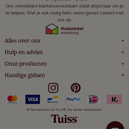
Ons vriendelijke klantenserviceteam staat altijd klaar om je
te helpen. Wat je ook nodig hebt, neem gerust contact met
ons op.
Alles over ons
+
Home
Hulp en advies
+
Over
Volg Je Bestelling
Onze producten
+
Bestellen
Levering
Blog
Houten Jaloezieën
Handige gidsen
+
5 Jaar Garantie
Winacties
Rolgordijnen
Algemene Voorwaarden
Contact
Meten Voor Raamdecoratie
Vouwgordijnen
Privacy Beleid
Veelgestelde Vragen
Badkamer Raamdecoratie
Verticale Jaloezieën
Kindveiligheid
Slaapkamer Raamdecoratie
Duo Rolgordijnen
Cookies
Keuken Raamdecoratie
Duo Plisségordijnen
Herroepingsrecht
© Raamdecoratie van Tuiss ®. Alle rechten voorbehouden.
De Jaloezieën Gids
Aluminium Jaloezieën
Jaloezieënwoordenboek
Gordijnen
Smartview
Draaikiepramen