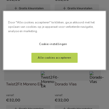
Gratis kleurstalen
Gratis kleurstalen
Door "Alle cookies accepteren" te klikken, ga je akkoord met het
opslaan van cookies op je apparaat voor verbeterde navigatie,
analyse en marketing.
Cookie-instellingen
Alle cookies accepteren
Twist2Fit Moreno Eik
Dorado Vlas
vanaf:
vanaf:
€
32
,
00
€
32
,
00