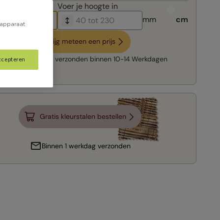
breedte in
Voer je
hoogte in
mm
cm
 apparaat
Krijg meteen een prijs
Snelle levering:
verzonden binnen
10-14 Werkdagen
ccepteren
Gratis kleurstalen bestellen
Binnen 1 werkdag verzonden