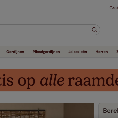
Grat
Gordijnen
Plisségordijnen
Jaloezieën
Horren
Berek