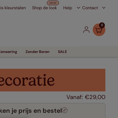
is kleurstalen
Shop de look
Help
Contact
0
Zonwering
Zonder Boren
SALE
€
29
,
00
en je prijs en bestel