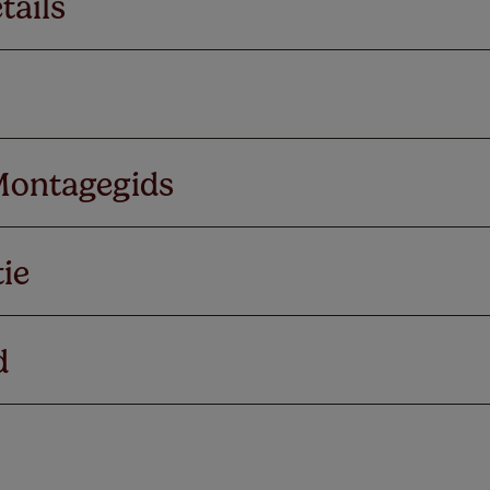
tails
Montagegids
ie
d