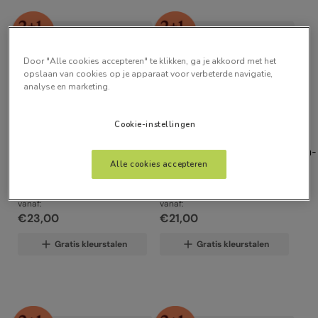
Door "Alle cookies accepteren" te klikken, ga je akkoord met het
opslaan van cookies op je apparaat voor verbeterde navigatie,
analyse en marketing.
Cookie-instellingen
Alle cookies accepteren
Eco-Friendly Isabella 
Cavendish Crème
Naturel
vanaf:
vanaf:
€
23
,
00
€
21
,
00
Gratis kleurstalen
Gratis kleurstalen