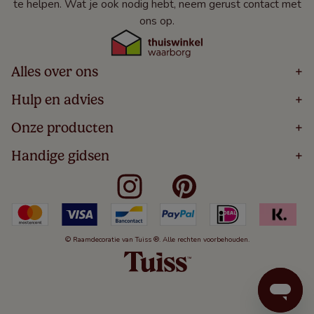
te helpen. Wat je ook nodig hebt, neem gerust contact met
ons op.
Alles over ons
+
Home
Hulp en advies
+
Over
Volg Je Bestelling
Onze producten
+
Bestellen
Levering
Blog
Houten Jaloezieën
Handige gidsen
+
5 Jaar Garantie
Winacties
Rolgordijnen
Algemene Voorwaarden
Contact
Meten Voor Raamdecoratie
Vouwgordijnen
Privacy Beleid
Veelgestelde Vragen
Badkamer Raamdecoratie
Verticale Jaloezieën
Kindveiligheid
Slaapkamer Raamdecoratie
Duo Rolgordijnen
Cookies
Keuken Raamdecoratie
Duo Plisségordijnen
Herroepingsrecht
© Raamdecoratie van Tuiss ®. Alle rechten voorbehouden.
De Jaloezieën Gids
Aluminium Jaloezieën
Jaloezieënwoordenboek
Gordijnen
Smartview
Draaikiepramen
Paneelgordijnen