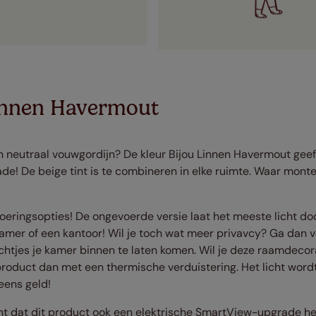
innen Havermout
n neutraal vouwgordijn? De kleur Bijou Linnen Havermout geef
e! De beige tint is te combineren in elke ruimte. Waar montee
voeringsopties! De ongevoerde versie laat het meeste licht doo
amer of een kantoor! Wil je toch wat meer privavcy? Ga dan vo
achtjes je kamer binnen te laten komen. Wil je deze raamdecor
roduct dan met een thermische verduistering. Het licht word
eens geld!
ht dat dit product ook een elektrische SmartView-upgrade hee