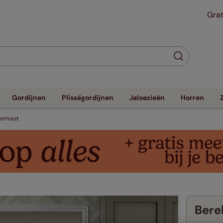
Grat
Gordijnen
Plisségordijnen
Jaloezieën
Horren
vermout
Berek