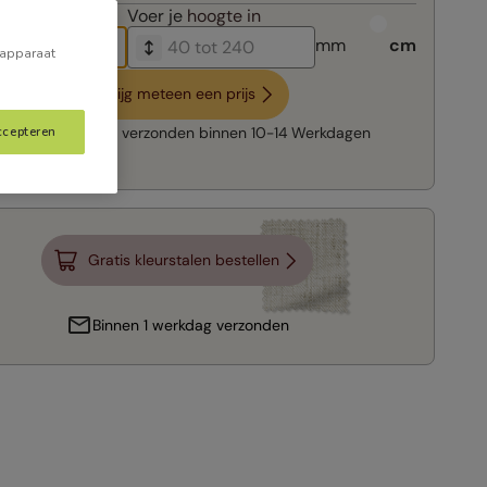
breedte in
Voer je
hoogte in
mm
cm
 apparaat
Krijg meteen een prijs
ccepteren
Snelle levering:
verzonden binnen
10-14 Werkdagen
Gratis kleurstalen bestellen
Binnen 1 werkdag verzonden