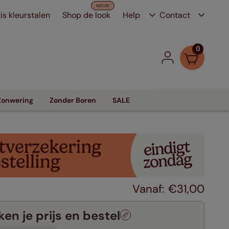
is kleurstalen
Shop de look
Help
Contact
0
Zonwering
Zonder Boren
SALE
€
31
,
00
en je prijs en bestel