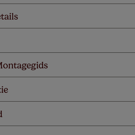
tails
Montagegids
ie
d