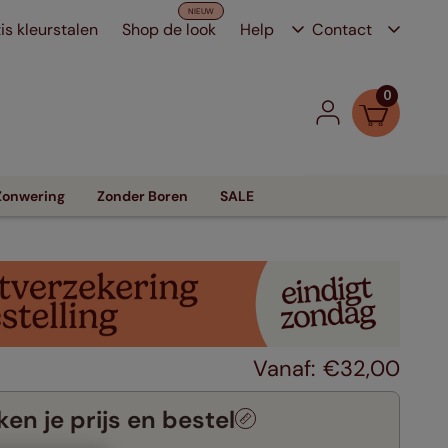
is kleurstalen
Shop de look
Help
Contact
0
Zonwering
Zonder Boren
SALE
€
32
,
00
en je prijs en bestel