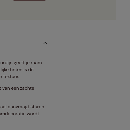
ordijn geeft je raam
jke tinten is dit
e textuur.
et van een zachte
staal aanvraagt sturen
raamdecoratie wordt