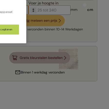
breedte in
Voer je
hoogte in
mm
cm
 apparaat
Krijg meteen een prijs
Snelle levering:
verzonden binnen
10-14 Werkdagen
ccepteren
Gratis kleurstalen bestellen
Binnen 1 werkdag verzonden