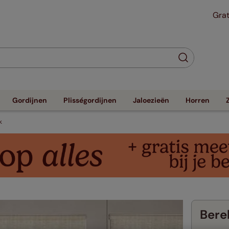
Grat
Gordijnen
Plisségordijnen
Jaloezieën
Horren
k
Berek