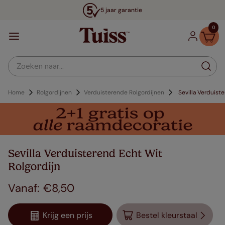
5 jaar garantie
0
Zoeken naar...
Home
Rolgordijnen
Verduisterende Rolgordijnen
Sevilla Verduist
Sevilla Verduisterend Echt Wit
Rolgordijn
€
8
,
50
Krijg een prijs
Bestel kleurstaal