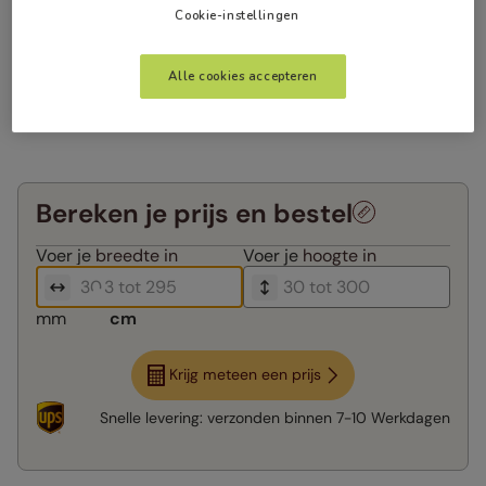
Cookie-instellingen
Alle cookies accepteren
Bereken je prijs en bestel
Voer je
breedte in
Voer je
hoogte in
mm
cm
Krijg meteen een prijs
Snelle levering:
verzonden binnen
7-10 Werkdagen