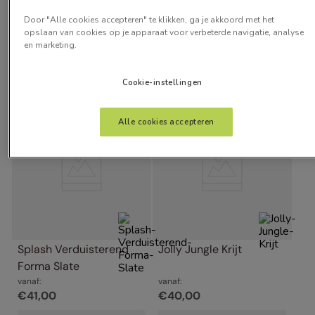
€
36
,
00
€
41
,
00
Door "Alle cookies accepteren" te klikken, ga je akkoord met het
Gratis kleurstalen
Gratis kleurstalen
opslaan van cookies op je apparaat voor verbeterde navigatie, analyse
en marketing.
Cookie-instellingen
Alle cookies accepteren
Splash Verduisterend 
Jolly Jungle Krijt
Forma Slate
vanaf:
vanaf:
€
41
,
00
€
40
,
00