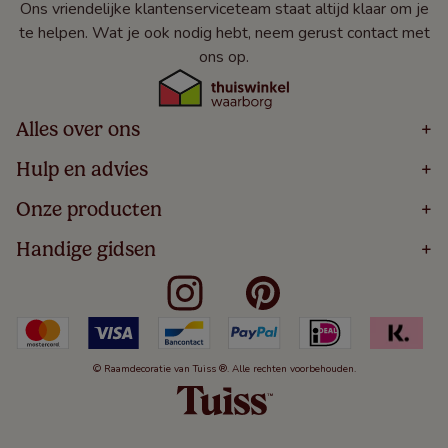
Ons vriendelijke klantenserviceteam staat altijd klaar om je
te helpen. Wat je ook nodig hebt, neem gerust contact met
ons op.
Alles over ons
+
Home
Hulp en advies
+
Over
Volg Je Bestelling
Onze producten
+
Bestellen
Levering
Blog
Houten Jaloezieën
Handige gidsen
+
5 Jaar Garantie
Winacties
Rolgordijnen
Algemene Voorwaarden
Contact
Meten Voor Raamdecoratie
Vouwgordijnen
Privacy Beleid
Veelgestelde Vragen
Badkamer Raamdecoratie
Verticale Jaloezieën
Kindveiligheid
Slaapkamer Raamdecoratie
Duo Rolgordijnen
Cookies
Keuken Raamdecoratie
Duo Plisségordijnen
Herroepingsrecht
© Raamdecoratie van Tuiss ®. Alle rechten voorbehouden.
De Jaloezieën Gids
Aluminium Jaloezieën
Jaloezieënwoordenboek
Gordijnen
Smartview
Draaikiepramen