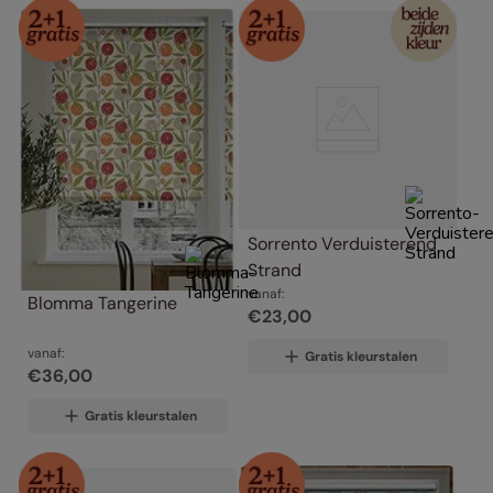
Sorrento Verduisterend 
Strand
vanaf:
Blomma Tangerine
€
23
,
00
vanaf:
Gratis kleurstalen
€
36
,
00
Gratis kleurstalen