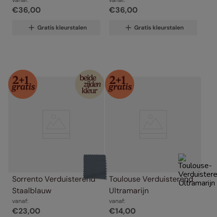
€
36
,
00
€
36
,
00
Gratis kleurstalen
Gratis kleurstalen
Sorrento Verduisterend 
Toulouse Verduisterend 
Staalblauw
Ultramarijn
vanaf:
vanaf:
€
23
,
00
€
14
,
00