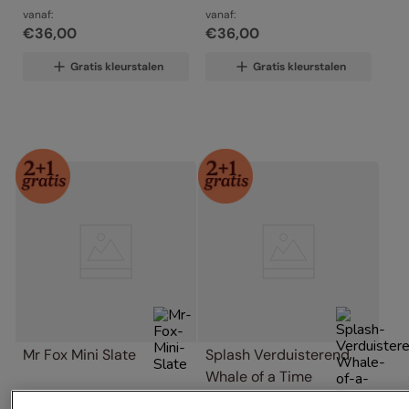
vanaf:
vanaf:
€
36
,
00
€
36
,
00
Gratis kleurstalen
Gratis kleurstalen
Mr Fox Mini Slate
Splash Verduisterend 
Whale of a Time
vanaf:
vanaf: