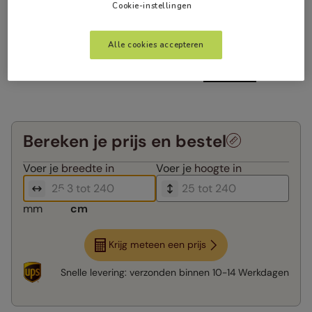
Cookie-instellingen
Alle cookies accepteren
Bereken je prijs en bestel
Voer je
breedte in
Voer je
hoogte in
mm
cm
Krijg meteen een prijs
Snelle levering:
verzonden binnen
10-14 Werkdagen