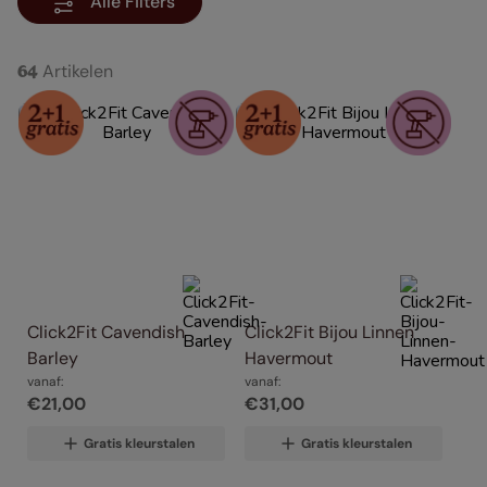
Alle Filters
Artikelen
64
Click2Fit Cavendish 
Click2Fit Bijou Linnen 
Barley
Havermout
vanaf:
vanaf:
€
21
,
00
€
31
,
00
Gratis kleurstalen
Gratis kleurstalen