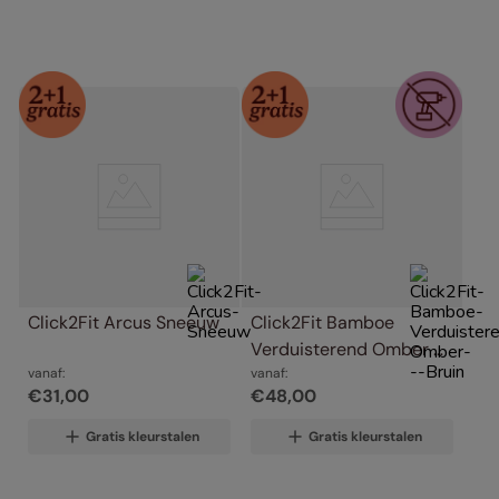
Click2Fit Arcus Sneeuw
Click2Fit Bamboe 
Verduisterend Omber & 
vanaf:
Bruin
vanaf:
€
31
,
00
€
48
,
00
Gratis kleurstalen
Gratis kleurstalen