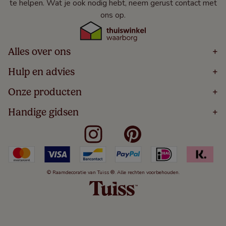
te helpen. Wat je ook nodig hebt, neem gerust contact met
ons op.
Alles over ons
+
Home
Hulp en advies
+
Over
Volg Je Bestelling
Onze producten
+
Bestellen
Levering
Blog
Houten Jaloezieën
Handige gidsen
+
5 Jaar Garantie
Winacties
Rolgordijnen
Algemene Voorwaarden
Contact
Meten Voor Raamdecoratie
Vouwgordijnen
Privacy Beleid
Veelgestelde Vragen
Badkamer Raamdecoratie
Verticale Jaloezieën
Kindveiligheid
Slaapkamer Raamdecoratie
Duo Rolgordijnen
Cookies
Keuken Raamdecoratie
Duo Plisségordijnen
Herroepingsrecht
© Raamdecoratie van Tuiss ®. Alle rechten voorbehouden.
De Jaloezieën Gids
Aluminium Jaloezieën
Jaloezieënwoordenboek
Gordijnen
Smartview
Draaikiepramen
Paneelgordijnen