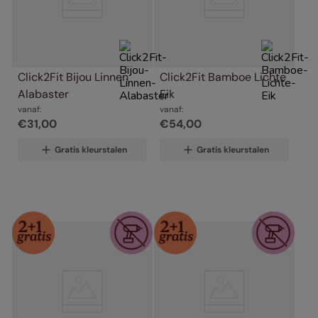
Click2Fit Bijou Linnen 
Click2Fit Bamboe Lichte 
Alabaster
Eik
vanaf:
vanaf:
€
31
,
00
€
54
,
00
Gratis kleurstalen
Gratis kleurstalen