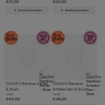
€
31
,
00
€
23
,
00
Gratis kleurstalen
Gratis kleurstalen
Click2Fit Bamboe Aarde 
Click2Fit Bamboe 
& Bruin
Antieke Den & Bruin
vanaf:
vanaf:
€
60
,
00
€
48
,
00