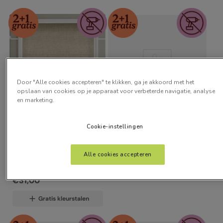
Door "Alle cookies accepteren" te klikken, ga je akkoord met het
opslaan van cookies op je apparaat voor verbeterde navigatie, analyse
en marketing.
Click2Fit Lucid Voile Wit
Cookie-instellingen
vanaf:
Click2Fit Pure Linnen
€
31
,
00
Alle cookies accepteren
vanaf:
Gratis kleurstalen
€
31
,
00
Gratis kleurstalen