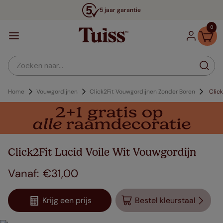
5 jaar garantie
0
Zoeken naar...
Home
Vouwgordijnen
Click2Fit Vouwgordijnen Zonder Boren
Click
Click2Fit Lucid Voile Wit Vouwgordijn
€
31
,
00
Krijg een prijs
Bestel kleurstaal