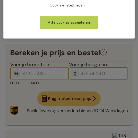
Cookie-instellingen
Alle cookies accepteren
Bereken je prijs en bestel
Voer je
breedte in
Voer je
hoogte in
mm
cm
Krijg meteen een prijs
Snelle levering:
verzonden binnen
10-14 Werkdagen