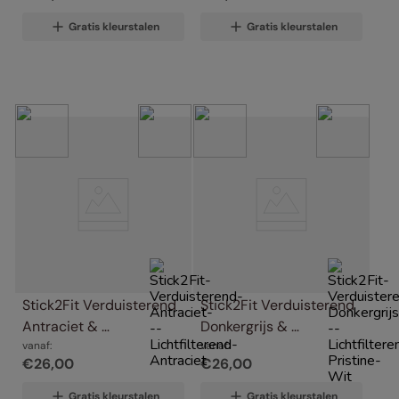
Gratis kleurstalen
Gratis kleurstalen
Stick2Fit Verduisterend 
Stick2Fit Verduisterend 
Antraciet & 
Donkergrijs & 
Lichtfilterend Antraciet
vanaf:
Lichtfilterend Pristine 
vanaf:
€
26
,
00
€
26
,
00
Wit
Gratis kleurstalen
Gratis kleurstalen