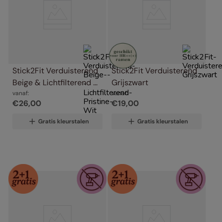
Stick2Fit Verduisterend 
Stick2Fit Verduisterend 
Beige & Lichtfilterend 
Grijszwart
Pristine Wit
vanaf:
vanaf:
€
26
,
00
€
19
,
00
Gratis kleurstalen
Gratis kleurstalen