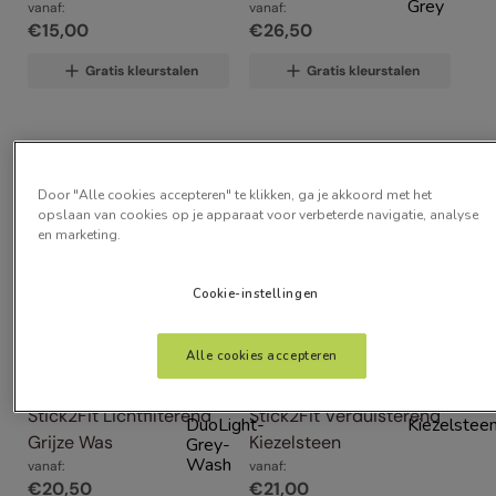
vanaf:
vanaf:
€
15
,
00
€
26
,
50
Gratis kleurstalen
Gratis kleurstalen
Door "Alle cookies accepteren" te klikken, ga je akkoord met het
opslaan van cookies op je apparaat voor verbeterde navigatie, analyse
en marketing.
Cookie-instellingen
Alle cookies accepteren
Stick2Fit Lichtfilterend 
Stick2Fit Verduisterend 
Grijze Was
Kiezelsteen
vanaf:
vanaf:
€
20
,
50
€
21
,
00