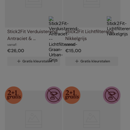
Stick2Fit Verduisterend 
Stick2Fit Lichtfilterend 
Antraciet & 
Nikkelgrijs
Lichtfilterend Graan 
vanaf:
vanaf:
€
26
,
00
€
15
,
00
Urban Grijs
Gratis kleurstalen
Gratis kleurstalen