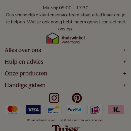
Ma-vrij: 09:00 - 17:30
Ons vriendelijke klantenserviceteam staat altijd klaar om je
te helpen. Wat je ook nodig hebt, neem gerust contact met
ons op.
Alles over ons
+
Home
Hulp en advies
+
Over
Volg Je Bestelling
Onze producten
+
Bestellen
Levering
Blog
Houten Jaloezieën
Handige gidsen
+
5 Jaar Garantie
Winacties
Rolgordijnen
Algemene Voorwaarden
Contact
Meten Voor Raamdecoratie
Vouwgordijnen
Privacy Beleid
Veelgestelde Vragen
Badkamer Raamdecoratie
Verticale Jaloezieën
Kindveiligheid
Slaapkamer Raamdecoratie
Duo Rolgordijnen
Cookies
Keuken Raamdecoratie
Duo Plisségordijnen
Herroepingsrecht
© Raamdecoratie van Tuiss ®. Alle rechten voorbehouden.
De Jaloezieën Gids
Aluminium Jaloezieën
Jaloezieënwoordenboek