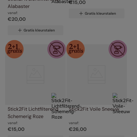
€
15
,
00
Alabaster
vanaf:
Gratis kleurstalen
€
20
,
00
Gratis kleurstalen
Stick2Fit Lichtfilterend 
Stick2Fit Voile Sneeuw
Schemerig Roze
vanaf:
vanaf:
€
15
,
00
€
26
,
00