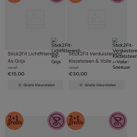
Stick2Fit Lichtfilterend 
Stick2Fit Verduisterend 
As Grijs
Kiezelsteen & Voile 
vanaf:
Sneeuw
vanaf:
€
15
,
00
€
30
,
00
Gratis kleurstalen
Gratis kleurstalen