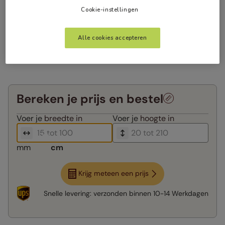
Cookie-instellingen
Alle cookies accepteren
Bereken je prijs en bestel
Voer je
breedte in
Voer je
hoogte in
mm
cm
Krijg meteen een prijs
Snelle levering:
verzonden binnen
10-14 Werkdagen