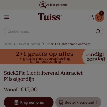
5 jaar garantie
0
Zoeken naar...
Home
Stick2Fit Pleated
Stick2Fit Lichtfilterend Antraciet
Stick2Fit Lichtfilterend Antraciet
Plisségordijn
€
15
,
00
Krijg een prijs
Bestel kleurstaal