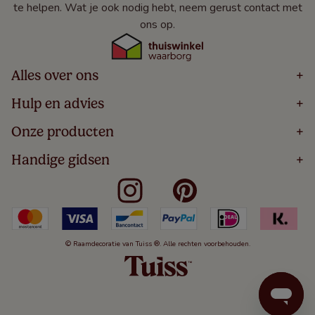
te helpen. Wat je ook nodig hebt, neem gerust contact met
ons op.
Alles over ons
+
Home
Hulp en advies
+
Over
Volg Je Bestelling
Onze producten
+
Bestellen
Levering
Blog
Houten Jaloezieën
Handige gidsen
+
5 Jaar Garantie
Winacties
Rolgordijnen
Algemene Voorwaarden
Contact
Meten Voor Raamdecoratie
Vouwgordijnen
Privacy Beleid
Veelgestelde Vragen
Badkamer Raamdecoratie
Verticale Jaloezieën
Kindveiligheid
Slaapkamer Raamdecoratie
Duo Rolgordijnen
Cookies
Keuken Raamdecoratie
Duo Plisségordijnen
Herroepingsrecht
© Raamdecoratie van Tuiss ®. Alle rechten voorbehouden.
De Jaloezieën Gids
Aluminium Jaloezieën
Jaloezieënwoordenboek
Gordijnen
Smartview
Draaikiepramen
Paneelgordijnen