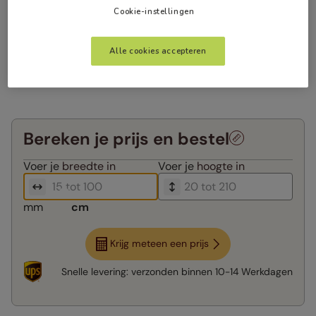
Cookie-instellingen
Alle cookies accepteren
Bereken je prijs en bestel
Voer je
breedte in
Voer je
hoogte in
mm
cm
Krijg meteen een prijs
Snelle levering:
verzonden binnen
10-14 Werkdagen