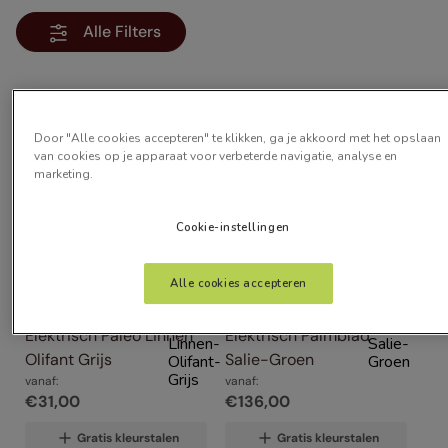
Alle Filters
Artikelen
7
Door "Alle cookies accepteren" te klikken, ga je akkoord met het opslaan
van cookies op je apparaat voor verbeterde navigatie, analyse en
marketing.
Cookie-instellingen
Alle cookies accepteren
Elektrisch Paleo Linnen 
Elektrisch Palmblad 
Olifant Grijs
Salie-Groen
vanaf:
vanaf:
€
31
,
00
€
136
,
00
Gratis kleurstalen
Gratis kleurstalen