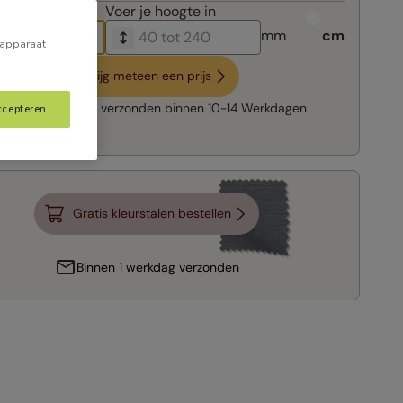
breedte in
Voer je
hoogte in
mm
cm
 apparaat
Krijg meteen een prijs
Snelle levering:
verzonden binnen
10-14 Werkdagen
ccepteren
Gratis kleurstalen bestellen
Binnen 1 werkdag verzonden