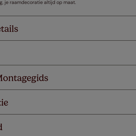
ng, je raamdecoratie altijd op maat.
tails
Montagegids
ie
d