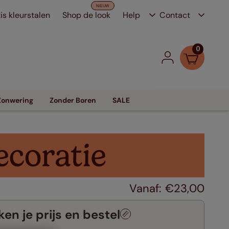
is kleurstalen
Shop de look
Help
Contact
0
Zonwering
Zonder Boren
SALE
€
23
,
00
en je prijs en bestel