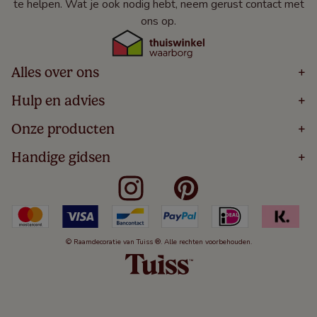
te helpen. Wat je ook nodig hebt, neem gerust contact met
ons op.
Alles over ons
+
Home
Hulp en advies
+
Over
Volg Je Bestelling
Onze producten
+
Bestellen
Levering
Blog
Houten Jaloezieën
Handige gidsen
+
5 Jaar Garantie
Winacties
Rolgordijnen
Algemene Voorwaarden
Contact
Meten Voor Raamdecoratie
Vouwgordijnen
Privacy Beleid
Veelgestelde Vragen
Badkamer Raamdecoratie
Verticale Jaloezieën
Kindveiligheid
Slaapkamer Raamdecoratie
Duo Rolgordijnen
Cookies
Keuken Raamdecoratie
Duo Plisségordijnen
Herroepingsrecht
© Raamdecoratie van Tuiss ®. Alle rechten voorbehouden.
De Jaloezieën Gids
Aluminium Jaloezieën
Jaloezieënwoordenboek
Gordijnen
Smartview
Draaikiepramen
Paneelgordijnen