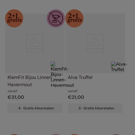
KlemFit Bijou Linnen 
Alva Truffel
Havermout
vanaf:
vanaf:
€
31
,
00
€
21
,
00
Gratis kleurstalen
Gratis kleurstalen