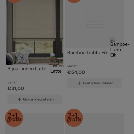
Bamboe Lichte Eik
vanaf:
Bijou Linnen Latte
€
54
,
00
vanaf:
Gratis kleurstalen
€
31
,
00
Gratis kleurstalen