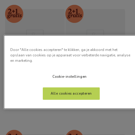
Door "Alle cookies accepteren" te klikken, ga je akkoord met het
opslaan van cookies op je apparaat voor verbeterde navigatie, analyse
en marketing.
Eco-Friendly Isabella 
Cavendish Crème
Cookie-instellingen
Naturel
vanaf:
vanaf:
€
23
,
00
€
21
,
00
Alle cookies accepteren
Gratis kleurstalen
Gratis kleurstalen