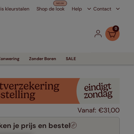
is kleurstalen
Shop de look
Help
Contact
0
Zonwering
Zonder Boren
SALE
€
31
,
00
en je prijs en bestel