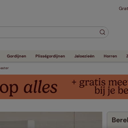
Grat
Gordijnen
Plisségordijnen
Jaloezieën
Horren
baster
Berek