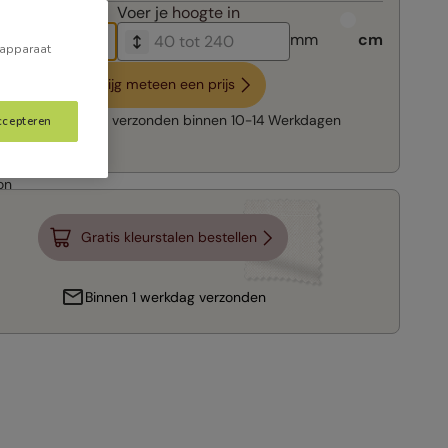
breedte in
Voer je
hoogte in
mm
cm
 apparaat
Krijg meteen een prijs
Snelle levering:
verzonden binnen
10-14 Werkdagen
ccepteren
Gratis kleurstalen bestellen
Binnen 1 werkdag verzonden