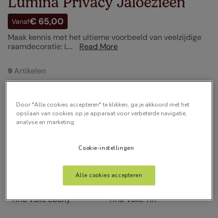
Lumina Privacy Jaloezieën
€ 65,00
Vanaf
Maak kennis met het ultieme voorbeeld van veelzijdige
raamdecoratie: L...
Read More
Artikelen
9
Door "Alle cookies accepteren" te klikken, ga je akkoord met het
opslaan van cookies op je apparaat voor verbeterde navigatie,
analyse en marketing.
Cookie-instellingen
Alle cookies accepteren
Aria Voile Ebony
Aria Voile Tin