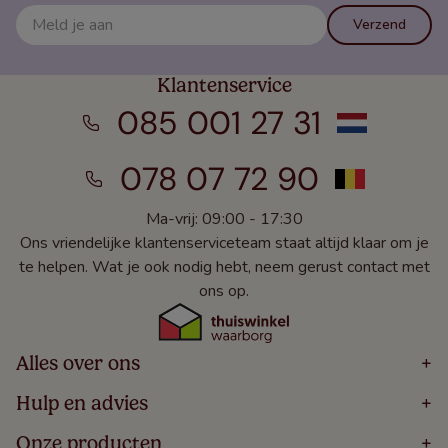
Verzend
Klantenservice
085 001 27 31
078 07 72 90
Ma-vrij: 09:00 - 17:30
Ons vriendelijke klantenserviceteam staat altijd klaar om je
te helpen. Wat je ook nodig hebt, neem gerust contact met
ons op.
Alles over ons
+
Home
Hulp en advies
+
Over
Volg Je Bestelling
Onze producten
+
Bestellen