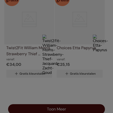
Twist2Fit William Morris 
Choices Etta Papyrus
Strawberry Thief 
Jacquard Zacht Goud
vanaf:
vanaf:
€
34
,
00
€
25
,
15
Gratis kleurstalen
Gratis kleurstalen
Toon Meer