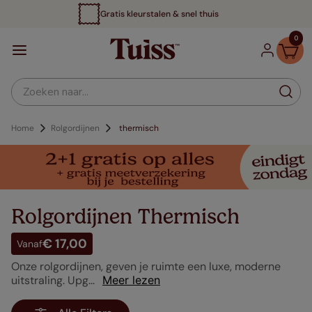
l thuis
Tot 70% voordelige
0
Zoeken naar...
Rolgordijnen
thermisch
Rolgordijnen Thermisch
€ 17,00
Vanaf
Onze rolgordijnen, geven je ruimte een luxe, moderne
uitstraling. Upg...
Meer lezen