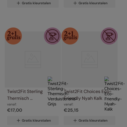
Gratis kleurstalen
Gratis kleurstalen
Twist2Fit Sterling 
Twist2Fit Choices Eco-
Thermisch 
Friendly Nyah Kalk
Verduisterend Grijs
vanaf:
vanaf:
€
17
,
00
€
25
,
15
Gratis kleurstalen
Gratis kleurstalen