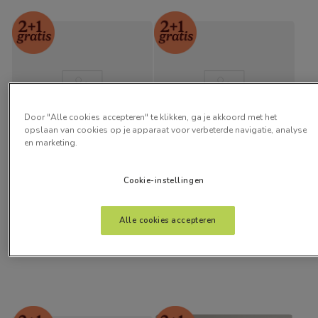
Door "Alle cookies accepteren" te klikken, ga je akkoord met het
opslaan van cookies op je apparaat voor verbeterde navigatie, analyse
en marketing.
Choices Harrow Warme 
Choices Alva Truffel
Cookie-instellingen
Steen
vanaf:
vanaf:
€
25
,
15
€
25
,
15
Alle cookies accepteren
Gratis kleurstalen
Gratis kleurstalen