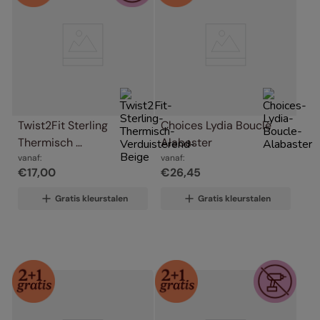
Twist2Fit Sterling 
Choices Lydia Bouclé 
Thermisch 
Alabaster
Verduisterend Beige
vanaf:
vanaf:
€
17
,
00
€
26
,
45
Gratis kleurstalen
Gratis kleurstalen