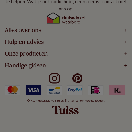
te helpen. Wat je ook nodig hebt, neem gerust contact met
ons op.
Alles over ons
+
Home
Hulp en advies
+
Over
Volg Je Bestelling
Onze producten
+
Bestellen
Levering
Blog
Houten Jaloezieën
Handige gidsen
+
5 Jaar Garantie
Winacties
Rolgordijnen
Algemene Voorwaarden
Contact
Meten Voor Raamdecoratie
Vouwgordijnen
Privacy Beleid
Veelgestelde Vragen
Badkamer Raamdecoratie
Verticale Jaloezieën
Kindveiligheid
Slaapkamer Raamdecoratie
Duo Rolgordijnen
Cookies
Keuken Raamdecoratie
Duo Plisségordijnen
Herroepingsrecht
© Raamdecoratie van Tuiss ®. Alle rechten voorbehouden.
De Jaloezieën Gids
Aluminium Jaloezieën
Jaloezieënwoordenboek
Gordijnen
Smartview
Draaikiepramen
Paneelgordijnen