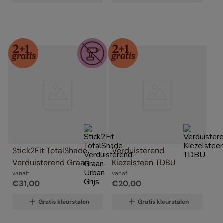
Stick2Fit TotalShade 
Verduisterend 
Verduisterend Graan 
Kiezelsteen TDBU
Urban Grijs
vanaf:
vanaf:
€
31
,
00
€
20
,
00
Gratis kleurstalen
Gratis kleurstalen