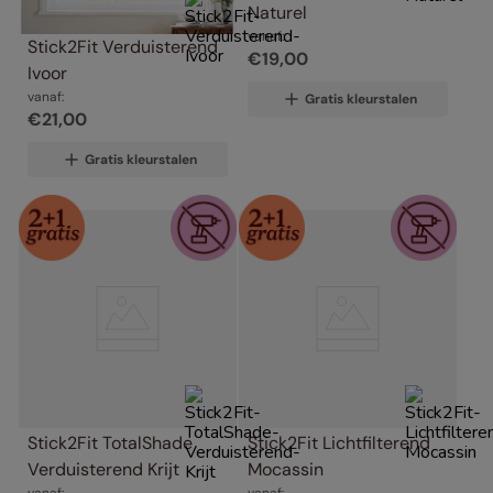
Naturel
vanaf:
Stick2Fit Verduisterend 
€
19
,
00
Ivoor
vanaf:
Gratis kleurstalen
€
21
,
00
Gratis kleurstalen
Stick2Fit TotalShade 
Stick2Fit Lichtfilterend 
Verduisterend Krijt
Mocassin
vanaf:
vanaf: