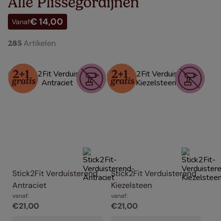
Alle Plisségordijnen
€ 14,00
Vanaf
Artikelen
285
Stick2Fit Verduisterend 
Stick2Fit Verduisterend 
Antraciet
Kiezelsteen
vanaf:
vanaf:
€
21
,
00
€
21
,
00