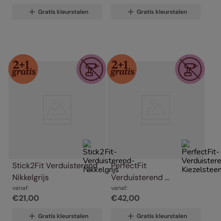
Gratis kleurstalen
Gratis kleurstalen
Stick2Fit Verduisterend 
PerfectFit 
Nikkelgrijs
Verduisterend 
vanaf:
Kiezelsteen
vanaf:
€
21
,
00
€
42
,
00
Gratis kleurstalen
Gratis kleurstalen