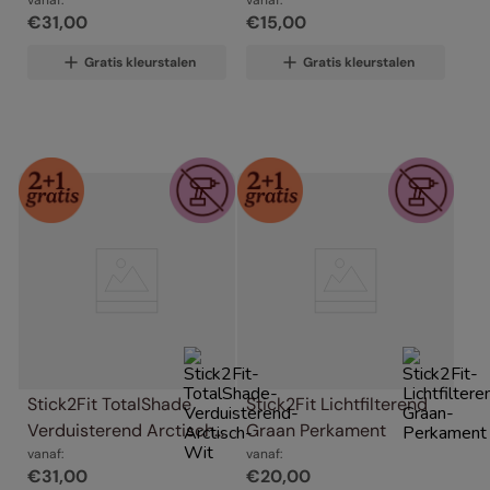
€
31
,
00
€
15
,
00
Gratis kleurstalen
Gratis kleurstalen
Stick2Fit TotalShade 
Stick2Fit Lichtfilterend 
Verduisterend Arctisch 
Graan Perkament
Wit
vanaf:
vanaf:
€
31
,
00
€
20
,
00