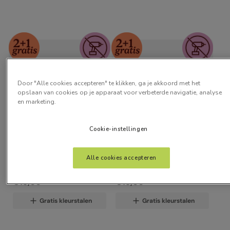
Door "Alle cookies accepteren" te klikken, ga je akkoord met het
opslaan van cookies op je apparaat voor verbeterde navigatie, analyse
en marketing.
Cookie-instellingen
Stick2Fit Lichtfilterend 
Stick2Fit Lichtfilterend 
Alle cookies accepteren
Katoen
Hopsack
vanaf:
vanaf:
€
15
,
00
€
15
,
00
Gratis kleurstalen
Gratis kleurstalen