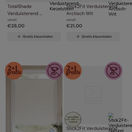
TotalShade 
Stick2Fit Verduisterend 
Verduisterend 
Arctisch Wit
Kiezelsteen
vanaf:
vanaf:
€
28
,
00
€
21
,
00
Gratis kleurstalen
Gratis kleurstalen
Stick2Fit Verduisterend 