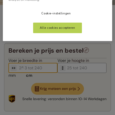
Cookie-instellingen
Alle cookies accepteren
Bereken je prijs en bestel
Voer je
breedte in
Voer je
hoogte in
mm
cm
Krijg meteen een prijs
Snelle levering:
verzonden binnen
10-14 Werkdagen