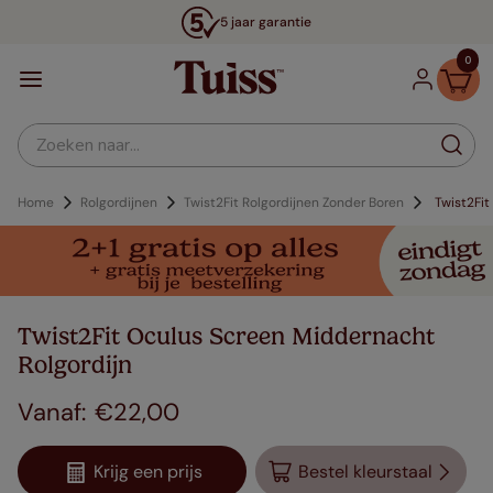
5 jaar garantie
0
Zoeken naar...
Home
Rolgordijnen
Twist2Fit Rolgordijnen Zonder Boren
Twist2Fi
Twist2Fit Oculus Screen Middernacht
Rolgordijn
€
22
,
00
Krijg een prijs
Bestel kleurstaal