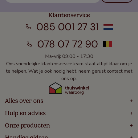
Klantenservice
085 001 27 31
078 07 72 90
Ma-vrij: 09:00 - 17:30
Ons vriendelijke klantenserviceteam staat altijd klaar om je
te helpen. Wat je ook nodig hebt, neem gerust contact met
ons op.
Alles over ons
+
Home
Hulp en advies
+
Over
Volg Je Bestelling
Onze producten
+
Bestellen
Levering
Blog
Houten Jaloezieën
Handige gidsen
+
5 Jaar Garantie