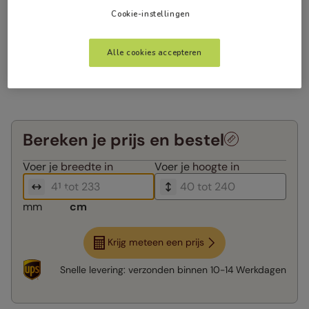
Cookie-instellingen
Alle cookies accepteren
Bereken je prijs en bestel
Voer je
breedte in
Voer je
hoogte in
mm
cm
Krijg meteen een prijs
Snelle levering:
verzonden binnen
10-14 Werkdagen