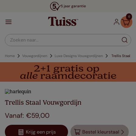
5 jaar garantie
0
Zoeken naar...
Home
Vouwgordijnen
Luxe Designs Vouwgordijnen
Trellis Staal
Trellis Staal Vouwgordijn
€
59
,
00
Krijg een prijs
Bestel kleurstaal