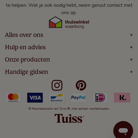
te helpen. Wat je ook nodig hebt, neem gerust contact met
ons op.
Alles over ons
+
Home
Hulp en advies
+
Over
Volg Je Bestelling
Onze producten
+
Bestellen
Levering
Blog
Houten Jaloezieën
Handige gidsen
+
5 Jaar Garantie
Winacties
Rolgordijnen
Algemene Voorwaarden
Contact
Meten Voor Raamdecoratie
Vouwgordijnen
Privacy Beleid
Veelgestelde Vragen
Badkamer Raamdecoratie
Verticale Jaloezieën
Kindveiligheid
Slaapkamer Raamdecoratie
Duo Rolgordijnen
Cookies
Keuken Raamdecoratie
Duo Plisségordijnen
Herroepingsrecht
© Raamdecoratie van Tuiss ®. Alle rechten voorbehouden.
De Jaloezieën Gids
Aluminium Jaloezieën
Jaloezieënwoordenboek
Gordijnen
Smartview
Draaikiepramen
Paneelgordijnen