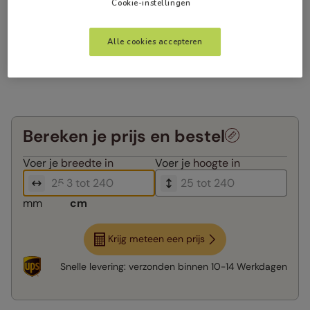
Cookie-instellingen
Alle cookies accepteren
Bereken je prijs en bestel
Voer je
breedte in
Voer je
hoogte in
mm
cm
Krijg meteen een prijs
Snelle levering:
verzonden binnen
10-14 Werkdagen