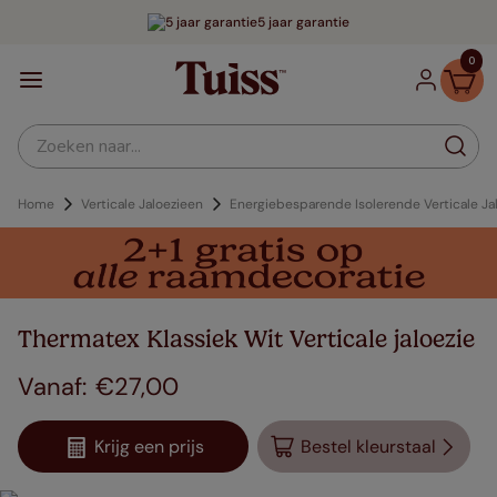
5 jaar garantie
0
Zoeken naar...
Home
Verticale Jaloezieen
Energiebesparende Isolerende Verticale Ja
Thermatex Klassiek Wit Verticale jaloezie
€
27
,
00
Krijg een prijs
Bestel kleurstaal