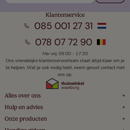
Klantenservice
085 001 27 31
078 07 72 90
Ma-vrij: 09:00 - 17:30
Ons vriendelijke klantenserviceteam staat altijd klaar om je
te helpen. Wat je ook nodig hebt, neem gerust contact met
ons op.
Alles over ons
+
Home
Hulp en advies
+
Over
Volg Je Bestelling
Onze producten
+
Bestellen
Levering
Blog
Houten Jaloezieën