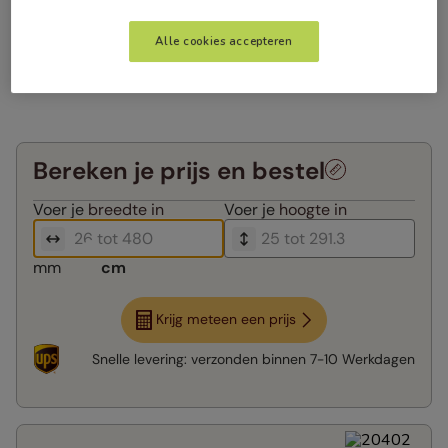
Alle cookies accepteren
Bereken je prijs en bestel
Voer je
breedte in
Voer je
hoogte in
mm
cm
Krijg meteen een prijs
Snelle levering:
verzonden binnen
7-10 Werkdagen