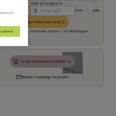
breedte in
Voer je
hoogte in
mm
cm
 apparaat
Krijg meteen een prijs
Snelle levering:
verzonden binnen
7-10 Werkdagen
ccepteren
Gratis kleurstalen bestellen
Binnen 1 werkdag verzonden