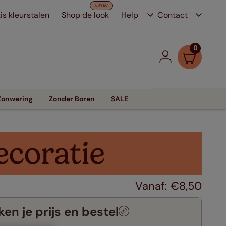
is kleurstalen
Shop de look
Help
Contact
0
Zonwering
Zonder Boren
SALE
€
8
,
50
en je prijs en bestel