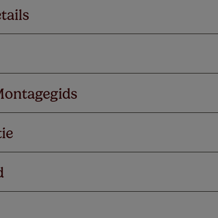
tails
Montagegids
ie
d