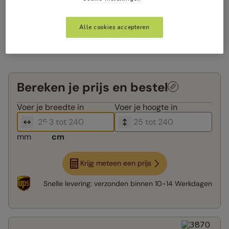
Alle cookies accepteren
Bereken je prijs en bestel
Voer je
breedte in
Voer je
hoogte in
mm
cm
Krijg meteen een prijs
Snelle levering:
verzonden binnen
10-14 Werkdagen