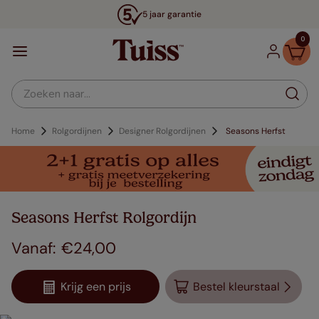
5 jaar garantie
0
Zoeken naar...
Home
Rolgordijnen
Designer Rolgordijnen
Seasons Herfst
Seasons Herfst Rolgordijn
€
24
,
00
Krijg een prijs
Bestel kleurstaal