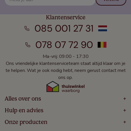
Klantenservice
085 001 27 31
078 07 72 90
Ma-vrij: 09:00 - 17:30
Ons vriendelijke klantenserviceteam staat altijd klaar om je
te helpen. Wat je ook nodig hebt, neem gerust contact met
ons op.
Alles over ons
+
Home
Hulp en advies
+
Over
Volg Je Bestelling
Onze producten
+
Bestellen
Levering
Blog