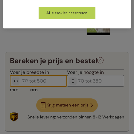
Alle cookies accepteren
Bereken je prijs en bestel
Voer je
breedte in
Voer je
hoogte in
mm
cm
Krijg meteen een prijs
Snelle levering:
verzonden binnen
8-12 Werkdagen