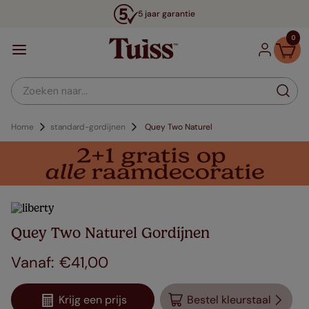
5 jaar garantie
0
Zoeken naar...
Home
standard-gordijnen
Quey Two Naturel
Quey Two Naturel Gordijnen
€
41
,
00
Krijg een prijs
Bestel kleurstaal