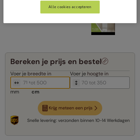
Alle cookies accepteren
Bereken je prijs en bestel
Voer je
breedte in
Voer je
hoogte in
mm
cm
Krijg meteen een prijs
Snelle levering:
verzonden binnen
10-14 Werkdagen