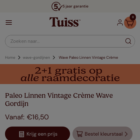
5 jaar garantie
0
Zoeken naar...
Home
wave-gordijnen
Wave Paleo Linnen Vintage Crème
Paleo Linnen Vintage Crème Wave
Gordijn
€
16
,
50
Krijg een prijs
Bestel kleurstaal