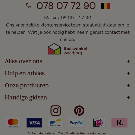
078 07 72 90
Ma-vrij: 09:00 - 17:30
Ons vriendelijke klantenserviceteam staat altijd klaar om je
te helpen. Wat je ook nodig hebt, neem gerust contact met
ons op.
Alles over ons
+
Home
Hulp en advies
+
Over
Volg Je Bestelling
Onze producten
+
Bestellen
Levering
Blog
Houten Jaloezieën
Handige gidsen
+
5 Jaar Garantie
Winacties
Rolgordijnen
Algemene Voorwaarden
Contact
Meten Voor Raamdecoratie
Vouwgordijnen
Privacy Beleid
Veelgestelde Vragen
Badkamer Raamdecoratie
Verticale Jaloezieën
Kindveiligheid
Slaapkamer Raamdecoratie
Duo Rolgordijnen
Cookies
Keuken Raamdecoratie
Duo Plisségordijnen
Herroepingsrecht
© Raamdecoratie van Tuiss ®. Alle rechten voorbehouden.