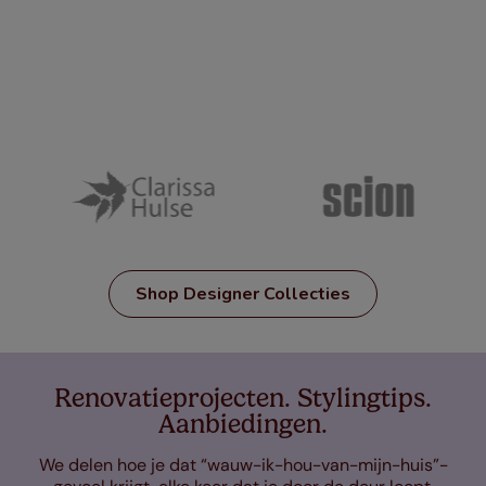
Shop Designer Collecties
Renovatieprojecten. Stylingtips.
Aanbiedingen.
We delen hoe je dat “wauw-ik-hou-van-mijn-huis”-