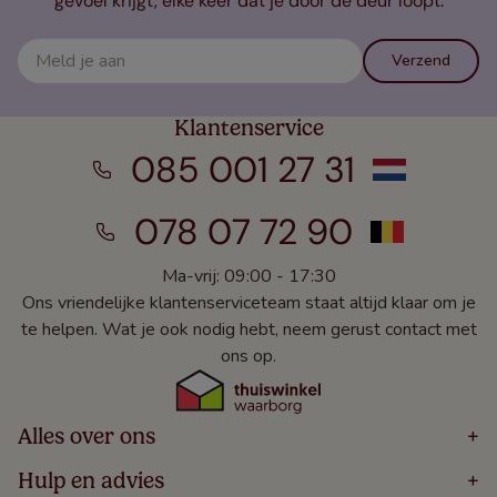
gevoel krijgt, elke keer dat je door de deur loopt.
Verzend
Klantenservice
085 001 27 31
078 07 72 90
Ma-vrij: 09:00 - 17:30
Ons vriendelijke klantenserviceteam staat altijd klaar om je
te helpen. Wat je ook nodig hebt, neem gerust contact met
ons op.
Alles over ons
+
Home
Hulp en advies
+