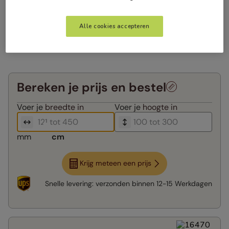
Alle cookies accepteren
Bereken je prijs en bestel
Voer je
breedte in
Voer je
hoogte in
mm
cm
Krijg meteen een prijs
Snelle levering:
verzonden binnen
12-15 Werkdagen