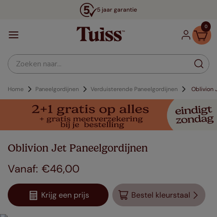
5 jaar garantie
0
Zoeken naar...
Home
Paneelgordijnen
Verduisterende Paneelgordijnen
Oblivion 
Oblivion Jet Paneelgordijnen
€
46
,
00
Krijg een prijs
Bestel kleurstaal