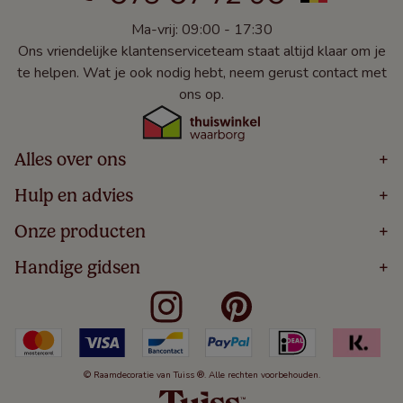
Ma-vrij: 09:00 - 17:30
Ons vriendelijke klantenserviceteam staat altijd klaar om je
te helpen. Wat je ook nodig hebt, neem gerust contact met
ons op.
Alles over ons
+
Home
Hulp en advies
+
Over
Volg Je Bestelling
Onze producten
+
Bestellen
Levering
Blog
Houten Jaloezieën
Handige gidsen
+
5 Jaar Garantie
Winacties
Rolgordijnen
Algemene Voorwaarden
Contact
Meten Voor Raamdecoratie
Vouwgordijnen
Privacy Beleid
Veelgestelde Vragen
Badkamer Raamdecoratie
Verticale Jaloezieën
Kindveiligheid
Slaapkamer Raamdecoratie
Duo Rolgordijnen
Cookies
Keuken Raamdecoratie
Duo Plisségordijnen
Herroepingsrecht
© Raamdecoratie van Tuiss ®. Alle rechten voorbehouden.
De Jaloezieën Gids
Aluminium Jaloezieën