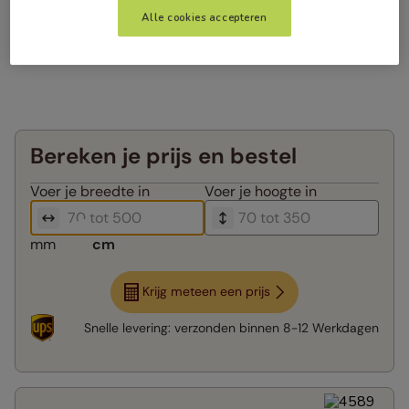
Alle cookies accepteren
Bereken je prijs en bestel
Voer je
breedte in
Voer je
hoogte in
mm
cm
Krijg meteen een prijs
Snelle levering:
verzonden binnen
8-12 Werkdagen