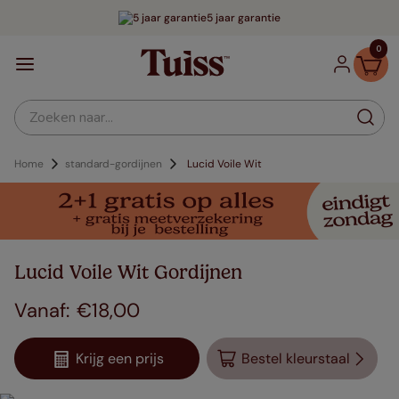
5 jaar garantie
0
Zoeken naar...
Home
standard-gordijnen
Lucid Voile Wit
Lucid Voile Wit Gordijnen
€
18
,
00
Krijg een prijs
Bestel kleurstaal