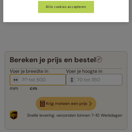
Alle cookies accepteren
Bereken je prijs en bestel
Voer je
breedte in
Voer je
hoogte in
mm
cm
Krijg meteen een prijs
Snelle levering:
verzonden binnen
7-10 Werkdagen