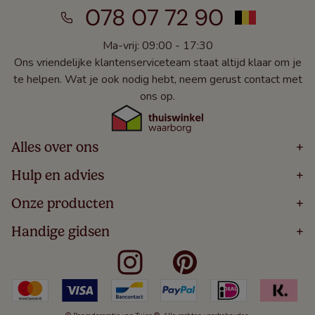
078 07 72 90
Ma-vrij: 09:00 - 17:30
Ons vriendelijke klantenserviceteam staat altijd klaar om je
te helpen. Wat je ook nodig hebt, neem gerust contact met
ons op.
Alles over ons
+
Home
Hulp en advies
+
Over
Volg Je Bestelling
Onze producten
+
Bestellen
Levering
Blog
Houten Jaloezieën
Handige gidsen
+
5 Jaar Garantie
Winacties
Rolgordijnen
Algemene Voorwaarden
Contact
Meten Voor Raamdecoratie
Vouwgordijnen
Privacy Beleid
Veelgestelde Vragen
Badkamer Raamdecoratie
Verticale Jaloezieën
Kindveiligheid
Slaapkamer Raamdecoratie
Duo Rolgordijnen
Cookies
Keuken Raamdecoratie
Duo Plisségordijnen