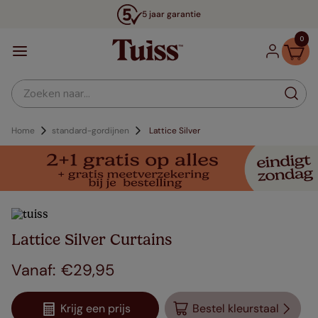
5 jaar garantie
0
Zoeken naar...
Home
standard-gordijnen
Lattice Silver
Lattice Silver Curtains
€
29
,
95
Krijg een prijs
Bestel kleurstaal