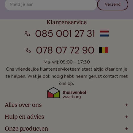
Verzend
Klantenservice
085 001 27 31
078 07 72 90
Ma-vrij: 09:00 - 17:30
Ons vriendelijke klantenserviceteam staat altijd klaar om je
te helpen. Wat je ook nodig hebt, neem gerust contact met
ons op.
Alles over ons
+
Home
Hulp en advies
+
Over
Volg Je Bestelling
Onze producten
+
Bestellen