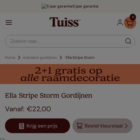
5 jaar garantie
0
Zoeken naar...
Home
standard-gordijnen
Ella Stripe Storm
Ella Stripe Storm Gordijnen
€
22
,
00
Krijg een prijs
Bestel kleurstaal