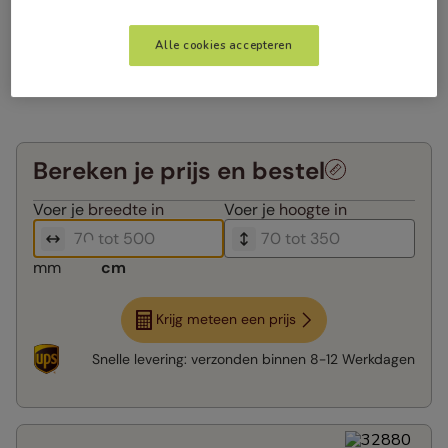
Alle cookies accepteren
Bereken je prijs en bestel
Voer je
breedte in
Voer je
hoogte in
mm
cm
Krijg meteen een prijs
Snelle levering:
verzonden binnen
8-12 Werkdagen