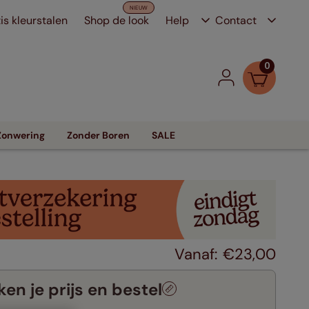
is kleurstalen
Shop de look
Help
Contact
0
Zonwering
Zonder Boren
SALE
€
23
,
00
en je prijs en bestel