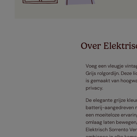
Over Elektris
Voeg een vleugje vinta
Grijs rolgordijn. Deze l
is gemaakt van hoogwaa
privacy.
De elegante grijze kle
batterij-aangedreven m
een moeiteloze ervarin
omlaag laten bewegen, h
Elektrisch Sorrento Ve
ambiance in elke kamer