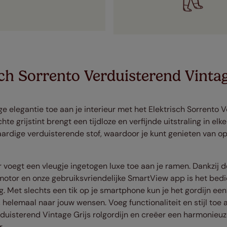
ch Sorrento Verduisterend Vintag
ge elegantie toe aan je interieur met het Elektrisch Sorrento 
ichte grijstint brengt een tijdloze en verfijnde uitstraling in elk
rdige verduisterende stof, waardoor je kunt genieten van op
ur voegt een vleugje ingetogen luxe toe aan je ramen. Dankzij 
otor en onze gebruiksvriendelijke SmartView app is het bedie
g. Met slechts een tik op je smartphone kun je het gordijn e
elemaal naar jouw wensen. Voeg functionaliteit en stijl toe a
rduisterend Vintage Grijs rolgordijn en creëer een harmonieuz
.