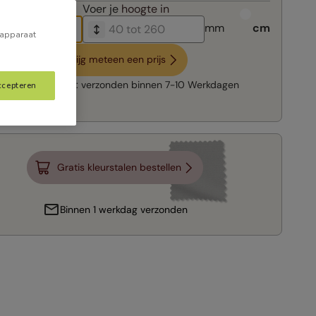
breedte in
Voer je
hoogte in
mm
cm
 apparaat
Krijg meteen een prijs
Snelle levering:
verzonden binnen
7-10 Werkdagen
ccepteren
Gratis kleurstalen bestellen
Binnen 1 werkdag verzonden