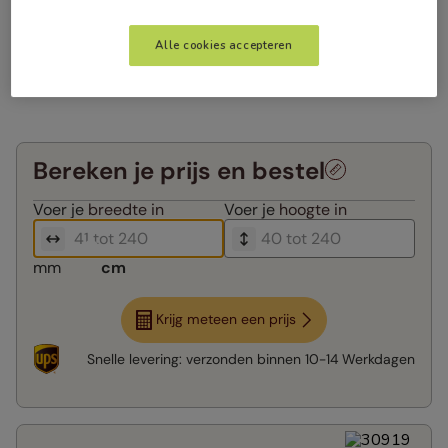
Alle cookies accepteren
Bereken je prijs en bestel
Voer je
breedte in
Voer je
hoogte in
mm
cm
Krijg meteen een prijs
Snelle levering:
verzonden binnen
10-14 Werkdagen