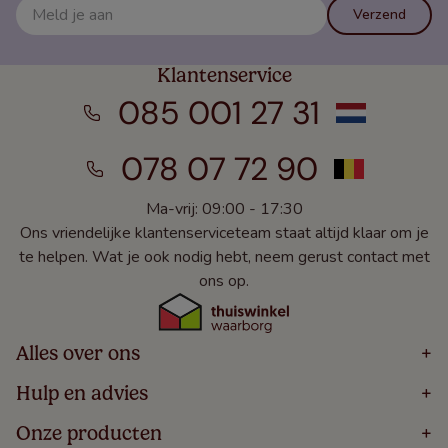
Verzend
Klantenservice
085 001 27 31
078 07 72 90
Ma-vrij: 09:00 - 17:30
Ons vriendelijke klantenserviceteam staat altijd klaar om je
te helpen. Wat je ook nodig hebt, neem gerust contact met
ons op.
Alles over ons
+
Home
Hulp en advies
+
Over
Volg Je Bestelling
Onze producten
+
Bestellen