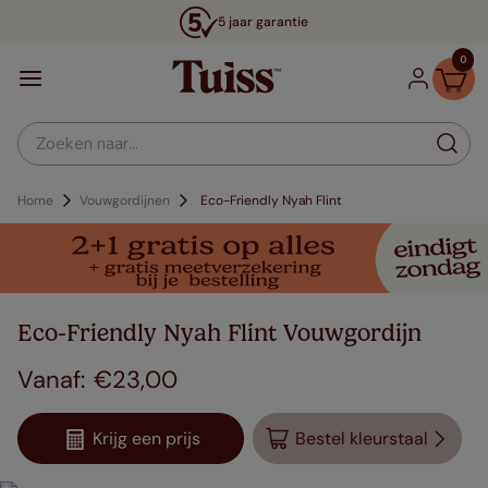
5 jaar garantie
0
Zoeken naar...
Home
Vouwgordijnen
Eco-Friendly Nyah Flint
Eco-Friendly Nyah Flint Vouwgordijn
€
23
,
00
Krijg een prijs
Bestel kleurstaal