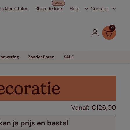
is kleurstalen
Shop de look
Help
Contact
0
Zonwering
Zonder Boren
SALE
€
126
,
00
en je prijs en bestel