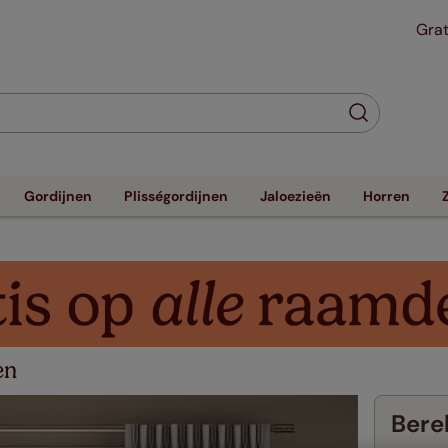
Grat
Gordijnen
Plisségordijnen
Jaloezieën
Horren
en
Berek