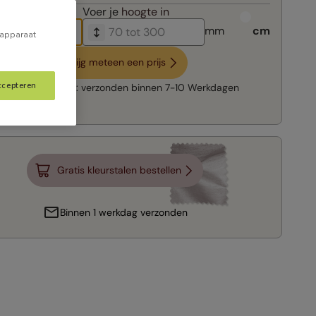
breedte in
Voer je
hoogte in
mm
cm
 apparaat
Krijg meteen een prijs
ccepteren
Snelle levering:
verzonden binnen
7-10 Werkdagen
Gratis kleurstalen bestellen
Binnen 1 werkdag verzonden