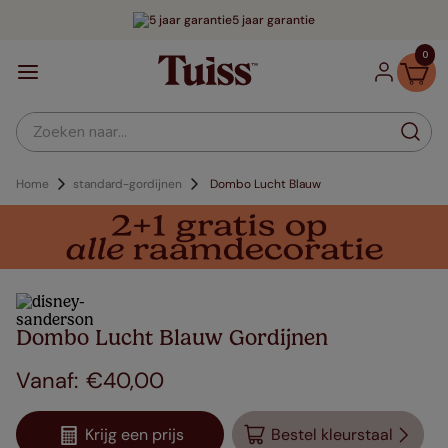
5 jaar garantie
0
Zoeken naar...
Home
standard-gordijnen
Dombo Lucht Blauw
Dombo Lucht Blauw Gordijnen
€
40
,
00
Krijg een prijs
Bestel kleurstaal