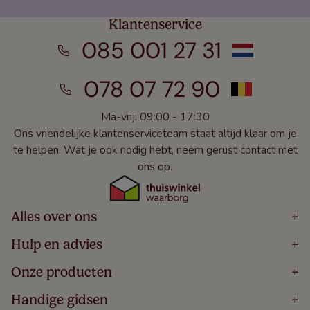
Klantenservice
085 001 27 31
078 07 72 90
Ma-vrij: 09:00 - 17:30
Ons vriendelijke klantenserviceteam staat altijd klaar om je
te helpen. Wat je ook nodig hebt, neem gerust contact met
ons op.
Alles over ons
+
Home
Hulp en advies
+
Over
Volg Je Bestelling
Onze producten
+
Bestellen
Levering
Blog
Houten Jaloezieën
Handige gidsen
+
5 Jaar Garantie
Winacties