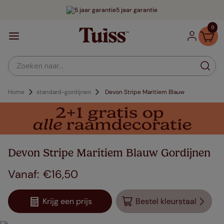
5 jaar garantie
0
Zoeken naar...
Home
standard-gordijnen
Devon Stripe Maritiem Blauw
Devon Stripe Maritiem Blauw Gordijnen
€
16
,
50
Krijg een prijs
Bestel kleurstaal