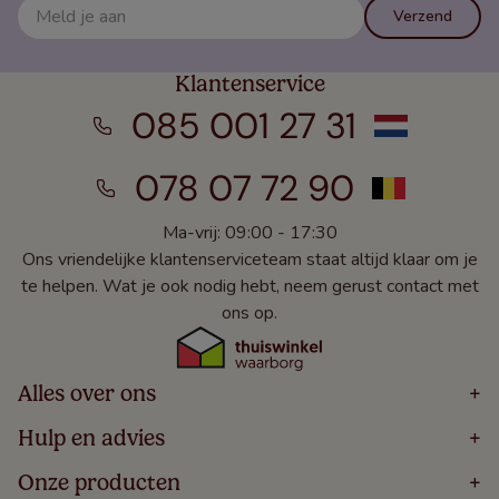
Verzend
Klantenservice
085 001 27 31
078 07 72 90
Ma-vrij: 09:00 - 17:30
Ons vriendelijke klantenserviceteam staat altijd klaar om je
te helpen. Wat je ook nodig hebt, neem gerust contact met
ons op.
Alles over ons
+
Home
Hulp en advies
+
Over
Volg Je Bestelling
Onze producten
+
Bestellen