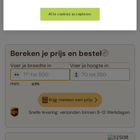
Alle cookies accepteren
Bereken je prijs en bestel
Voer je
breedte in
Voer je
hoogte in
mm
cm
Krijg meteen een prijs
Snelle levering:
verzonden binnen
8-12 Werkdagen