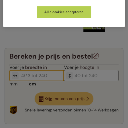
Alle cookies accepteren
Bereken je prijs en bestel
Voer je
breedte in
Voer je
hoogte in
mm
cm
Krijg meteen een prijs
Snelle levering:
verzonden binnen
10-14 Werkdagen