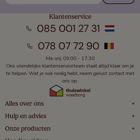
Klantenservice
085 001 27 31
078 07 72 90
Ma-vrij: 09:00 - 17:30
Ons vriendelijke klantenserviceteam staat altijd klaar om je
te helpen. Wat je ook nodig hebt, neem gerust contact met
ons op.
Alles over ons
+
Home
Hulp en advies
+
Over
Volg Je Bestelling
Onze producten
+
Bestellen
Levering
Blog
Houten Jaloezieën