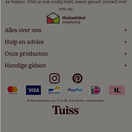
te helpen. Wat je ook nodig hebt, neem gerust contact met
ons op.
Alles over ons
+
Home
Hulp en advies
+
Over
Volg Je Bestelling
Onze producten
+
Bestellen
Levering
Blog
Houten Jaloezieën
Handige gidsen
+
5 Jaar Garantie
Winacties
Rolgordijnen
Algemene Voorwaarden
Contact
Meten Voor Raamdecoratie
Vouwgordijnen
Privacy Beleid
Veelgestelde Vragen
Badkamer Raamdecoratie
Verticale Jaloezieën
Kindveiligheid
Slaapkamer Raamdecoratie
Duo Rolgordijnen
Cookies
Keuken Raamdecoratie
Duo Plisségordijnen
Herroepingsrecht
© Raamdecoratie van Tuiss ®. Alle rechten voorbehouden.
De Jaloezieën Gids
Aluminium Jaloezieën
Jaloezieënwoordenboek
Gordijnen
Smartview
Draaikiepramen
Paneelgordijnen