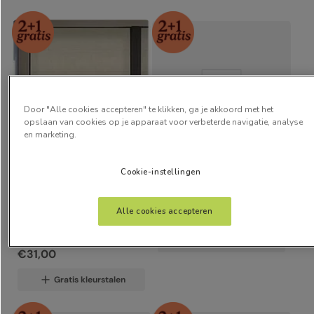
Door "Alle cookies accepteren" te klikken, ga je akkoord met het
opslaan van cookies op je apparaat voor verbeterde navigatie, analyse
en marketing.
Linnen Hopsack
Cookie-instellingen
vanaf:
Bijou Linnen Latte
Alle cookies accepteren
€
45
,
00
vanaf:
Gratis kleurstalen
€
31
,
00
Gratis kleurstalen