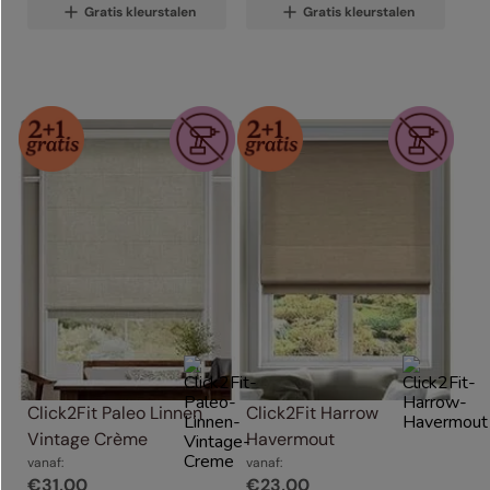
Gratis kleurstalen
Gratis kleurstalen
Click2Fit Paleo Linnen 
Click2Fit Harrow 
Vintage Crème
Havermout
vanaf:
vanaf:
€
31
,
00
€
23
,
00