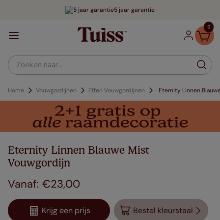
5 jaar garantie
0
Zoeken naar...
Home
Vouwgordijnen
Effen Vouwgordijnen
Eternity Linnen Blauw
Eternity Linnen Blauwe Mist
Vouwgordijn
€
23
,
00
Krijg een prijs
Bestel kleurstaal