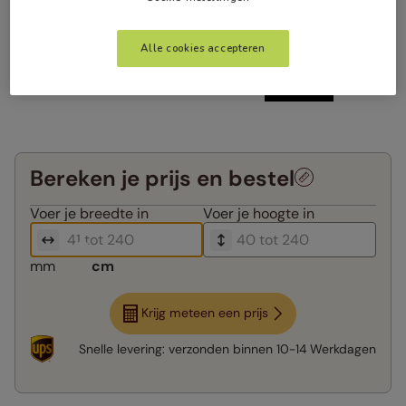
Alle cookies accepteren
Bereken je prijs en bestel
Voer je
breedte in
Voer je
hoogte in
mm
cm
Krijg meteen een prijs
Snelle levering:
verzonden binnen
10-14 Werkdagen