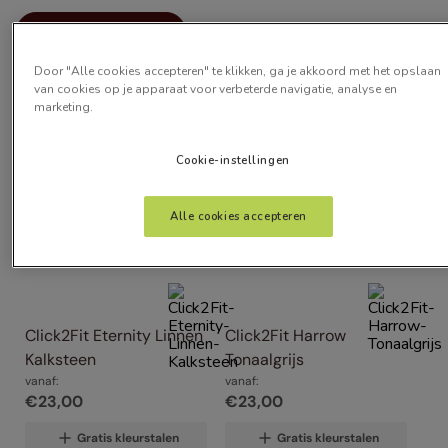
Alle Filters
Door "Alle cookies accepteren" te klikken, ga je akkoord met het opslaan
van cookies op je apparaat voor verbeterde navigatie, analyse en
Artikelen
6
marketing.
Cookie-instellingen
Alle cookies accepteren
Click2Fit Eternity Linnen 
Click2Fit Harrow 
Kalksteen
Tonaalgrijs
vanaf:
vanaf:
€
23
,
00
€
23
,
00
Gratis kleurstalen
Gratis kleurstalen