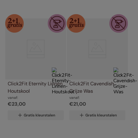
Click2Fit Eternity Linnen 
Click2Fit Cavendish 
Houtskool
Grijze Was
vanaf:
vanaf:
€
23
,
00
€
21
,
00
Gratis kleurstalen
Gratis kleurstalen