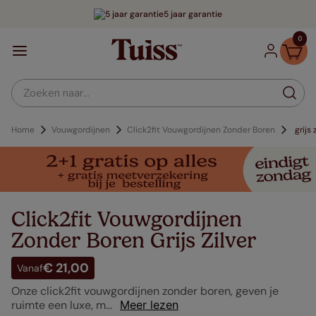
5 jaar garantie
0
Zoeken naar...
Vouwgordijnen
Click2fit Vouwgordijnen Zonder Boren
grijs 
Click2fit Vouwgordijnen
Zonder Boren Grijs Zilver
€ 21,00
Vanaf
Onze click2fit vouwgordijnen zonder boren, geven je
ruimte een luxe, m...
Meer lezen