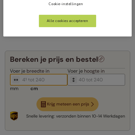
Cookie-instellingen
Alle cookies accepteren
Bereken je prijs en bestel
Voer je
breedte in
Voer je
hoogte in
mm
cm
Krijg meteen een prijs
Snelle levering:
verzonden binnen
10-14 Werkdagen