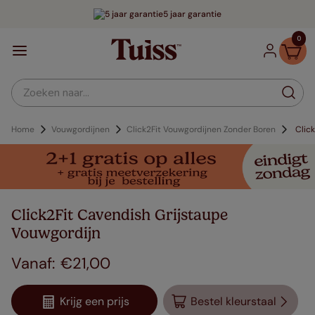
5 jaar garantie
0
Zoeken naar...
Home
Vouwgordijnen
Click2Fit Vouwgordijnen Zonder Boren
Clic
Click2Fit Cavendish Grijstaupe
Vouwgordijn
€
21
,
00
Krijg een prijs
Bestel kleurstaal