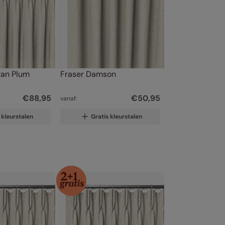
tan Plum
Fraser Damson
€
88
,
95
€
50
,
95
vanaf:
 kleurstalen
Gratis kleurstalen