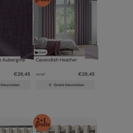
0
mm
en Aubergine
Cavendish Heather
€
28
,
45
€
28
,
45
vanaf:
 kleurstalen
Gratis kleurstalen