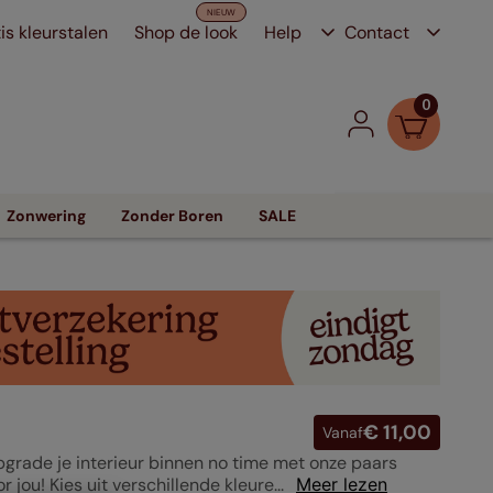
is kleurstalen
Shop de look
Help
Contact
0
Zonwering
Zonder Boren
SALE
€ 11,00
Vanaf
pgrade je interieur binnen no time met onze paars
ou! Kies uit verschillende kleure...
Meer lezen