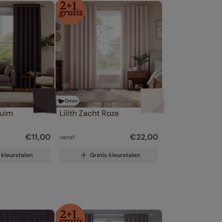
0
mm
ruim
Lilith Zacht Roze
€
11
,
00
€
22
,
00
vanaf:
 kleurstalen
Gratis kleurstalen