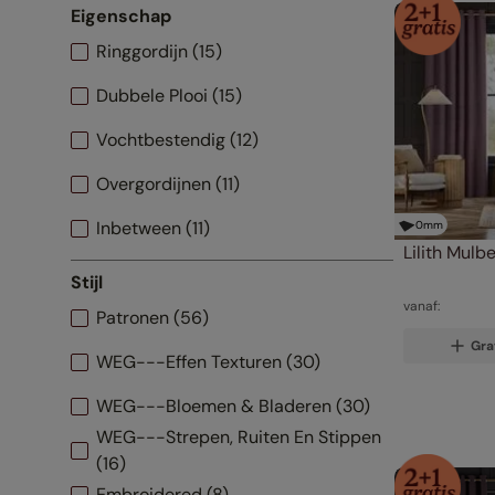
Eigenschap
Ringgordijn
(
15
)
Dubbele Plooi
(
15
)
Vochtbestendig
(
12
)
Overgordijnen
(
11
)
Inbetween
(
11
)
0
mm
Lilith Mulb
Wave Gordijnen
(
10
)
Stijl
vanaf:
Patronen
(
56
)
Gra
WEG---Effen Texturen
(
30
)
WEG---Bloemen & Bladeren
(
30
)
WEG---Strepen, Ruiten En Stippen
(
16
)
Embroidered
(
8
)