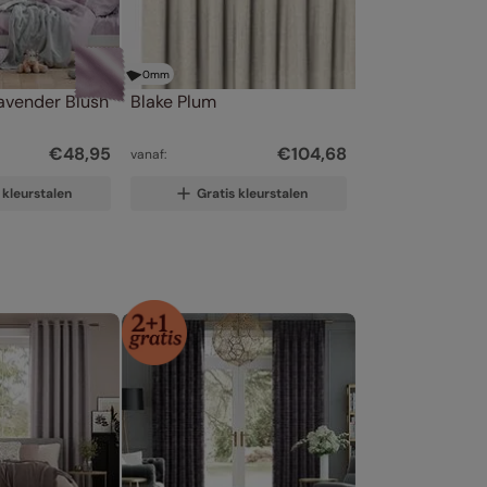
0
mm
Lavender Blush
Blake Plum
€
48
,
95
€
104
,
68
vanaf:
 kleurstalen
Gratis kleurstalen