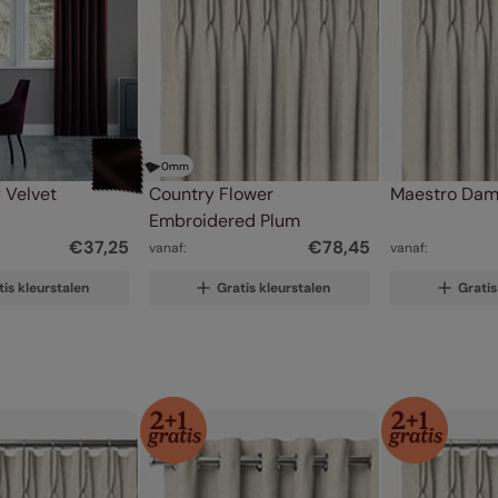
0
mm
Velvet 
Country Flower 
Maestro Da
Embroidered Plum
€
37
,
25
€
78
,
45
vanaf:
vanaf:
tis kleurstalen
Gratis kleurstalen
Gratis