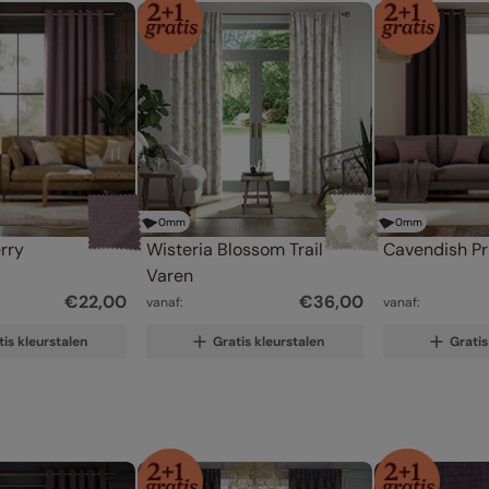
0
mm
0
mm
erry
Wisteria Blossom Trail 
Cavendish P
Varen
€
22
,
00
€
36
,
00
vanaf:
vanaf:
tis kleurstalen
Gratis kleurstalen
Gratis