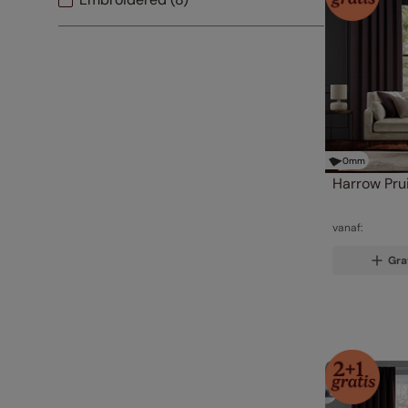
Effen
(
8
)
Kinderpatronen
(
5
)
WEG---Ornamenten
(
4
)
0
mm
Harrow Pru
vanaf:
Gra