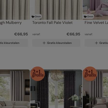
0
mm
0
mm
gh Mulberry
Toronto Fall Pale Violet
Fine Velvet 
€
66
,
95
€
66
,
95
vanaf:
vanaf:
tis kleurstalen
Gratis kleurstalen
Gratis