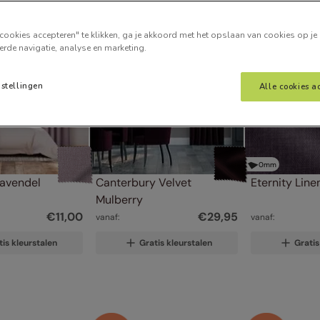
cookies accepteren" te klikken, ga je akkoord met het opslaan van cookies op je
erde navigatie, analyse en marketing.
nstellingen
Alle cookies a
0
mm
avendel
Canterbury Velvet 
Eternity Lin
Mulberry
€
11
,
00
€
29
,
95
vanaf:
vanaf:
tis kleurstalen
Gratis kleurstalen
Gratis