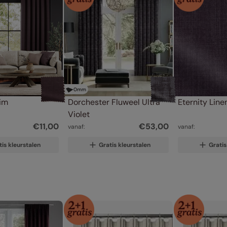
0
mm
im
Dorchester Fluweel Ultra 
Eternity Lin
Violet
€
11
,
00
€
53
,
00
vanaf:
vanaf:
tis kleurstalen
Gratis kleurstalen
Gratis