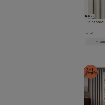
0
mm
Gainsborou
vanaf:
Gra