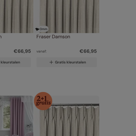
0
mm
m
Fraser Damson
€
66
,
95
€
66
,
95
vanaf:
 kleurstalen
Gratis kleurstalen