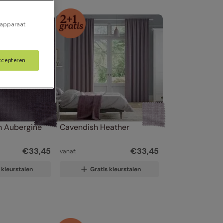
 apparaat
ccepteren
en Aubergine
Cavendish Heather
€
33
,
45
€
33
,
45
vanaf:
 kleurstalen
Gratis kleurstalen