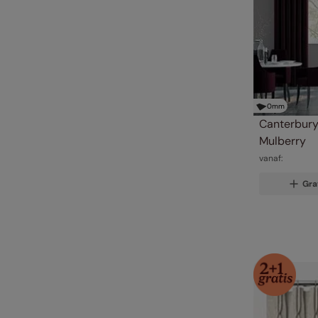
0
mm
Canterbury 
Mulberry
vanaf:
Gra