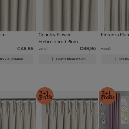
lum
Country Flower 
Fiorenza Plu
Embroidered Plum
€
49
,
95
€
69
,
95
vanaf:
vanaf:
tis kleurstalen
Gratis kleurstalen
Gratis