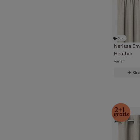
0
mm
Nerissa Em
Heather
vanaf:
Gra