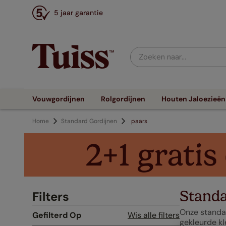
5 jaar garantie
Zoeken naar...
Vouwgordijnen
Rolgordijnen
Houten Jaloezieën
Standard Gordijnen
paars
Standa
Filters
Onze standar
Gefilterd Op
Wis alle filters
gekleurde kl