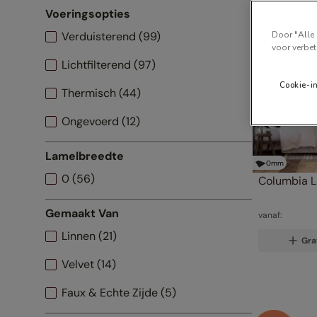
Voeringsopties
Door "Alle 
Verduisterend
(
99
)
voor verbet
Lichtfilterend
(
97
)
Cookie-i
Thermisch
(
44
)
Ongevoerd
(
12
)
Lamelbreedte
0
mm
0
(
56
)
Columbia L
Gemaakt Van
vanaf:
Linnen
(
21
)
Gra
Velvet
(
14
)
Faux & Echte Zijde
(
5
)