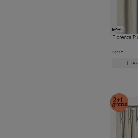
0
mm
Fiorenza P
vanaf:
Gra